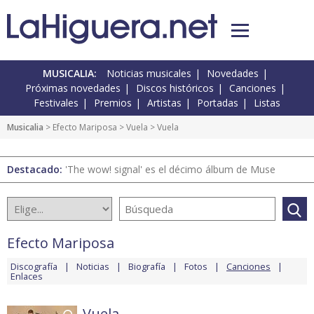
MUSICALIA:
Noticias musicales
Novedades
Próximas novedades
Discos históricos
Canciones
Festivales
Premios
Artistas
Portadas
Listas
Musicalia
>
Efecto Mariposa
>
Vuela
> Vuela
Destacado:
'The wow! signal' es el décimo álbum de Muse
Efecto Mariposa
Discografía
Noticias
Biografía
Fotos
Canciones
Enlaces
Vuela