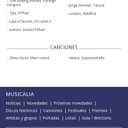
The Rolling Stones, Foreign
tongues
Jorge Drexler, Taracá
Tyla, A*Pop
Loreen, Wildfire
Laura Pausini, Yo canto 2
Juanes, JuanesTeban
CANCIONES
Olivia Dean, Man I need
Aitana, Superestrella
MUSICALIA
Noticias
Novedades
Próximas novedades
Discos históricos
Canciones
Festivales
Premios
Artistas y grupos
Portadas
Listas
Guía / directorio