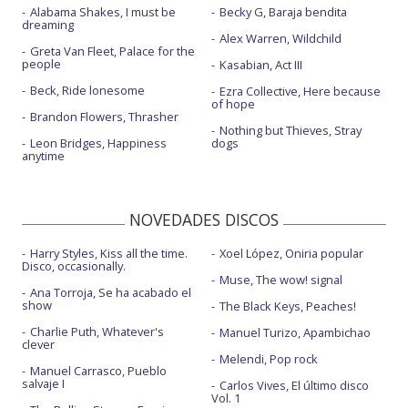
Alabama Shakes, I must be
Becky G, Baraja bendita
dreaming
Alex Warren, Wildchild
Greta Van Fleet, Palace for the
people
Kasabian, Act III
Beck, Ride lonesome
Ezra Collective, Here because
of hope
Brandon Flowers, Thrasher
Nothing but Thieves, Stray
Leon Bridges, Happiness
dogs
anytime
NOVEDADES DISCOS
Harry Styles, Kiss all the time.
Xoel López, Oniria popular
Disco, occasionally.
Muse, The wow! signal
Ana Torroja, Se ha acabado el
show
The Black Keys, Peaches!
Charlie Puth, Whatever's
Manuel Turizo, Apambichao
clever
Melendi, Pop rock
Manuel Carrasco, Pueblo
salvaje I
Carlos Vives, El último disco
Vol. 1