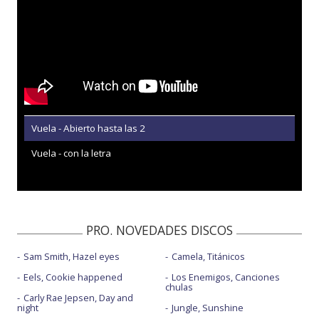
Vuela - Abierto hasta las 2
Vuela - con la letra
PRO. NOVEDADES DISCOS
Sam Smith, Hazel eyes
Camela, Titánicos
Eels, Cookie happened
Los Enemigos, Canciones
chulas
Carly Rae Jepsen, Day and
night
Jungle, Sunshine