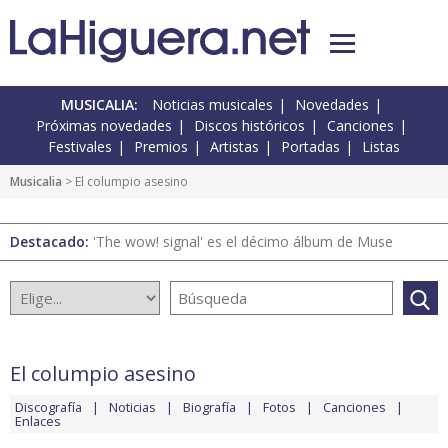
MUSICALIA:
Noticias musicales
Novedades
Próximas novedades
Discos históricos
Canciones
Festivales
Premios
Artistas
Portadas
Listas
Musicalia
> El columpio asesino
Destacado:
'The wow! signal' es el décimo álbum de Muse
El columpio asesino
Discografía
Noticias
Biografía
Fotos
Canciones
Enlaces