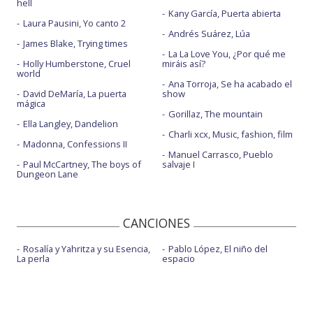
hell
Kany García, Puerta abierta
Laura Pausini, Yo canto 2
Andrés Suárez, Lúa
James Blake, Trying times
La La Love You, ¿Por qué me
Holly Humberstone, Cruel
miráis así?
world
Ana Torroja, Se ha acabado el
David DeMaría, La puerta
show
mágica
Gorillaz, The mountain
Ella Langley, Dandelion
Charli xcx, Music, fashion, film
Madonna, Confessions II
Manuel Carrasco, Pueblo
Paul McCartney, The boys of
salvaje I
Dungeon Lane
CANCIONES
Rosalía y Yahritza y su Esencia,
Pablo López, El niño del
La perla
espacio