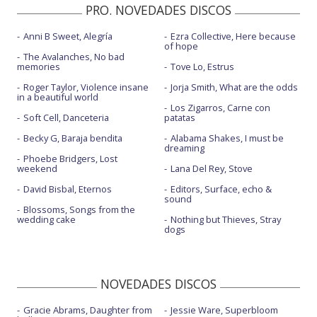
PRO. NOVEDADES DISCOS
Anni B Sweet, Alegría
Ezra Collective, Here because
of hope
The Avalanches, No bad
memories
Tove Lo, Estrus
Roger Taylor, Violence insane
Jorja Smith, What are the odds
in a beautiful world
Los Zigarros, Carne con
Soft Cell, Danceteria
patatas
Becky G, Baraja bendita
Alabama Shakes, I must be
dreaming
Phoebe Bridgers, Lost
weekend
Lana Del Rey, Stove
David Bisbal, Eternos
Editors, Surface, echo &
sound
Blossoms, Songs from the
wedding cake
Nothing but Thieves, Stray
dogs
NOVEDADES DISCOS
Gracie Abrams, Daughter from
Jessie Ware, Superbloom