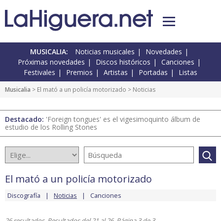
MUSICALIA:
Noticias musicales
Novedades
Próximas novedades
Discos históricos
Canciones
Festivales
Premios
Artistas
Portadas
Listas
Musicalia
>
El mató a un policía motorizado
> Noticias
Destacado:
'Foreign tongues' es el vigesimoquinto álbum de
estudio de los Rolling Stones
El mató a un policía motorizado
Discografía
Noticias
Canciones
26 resultados. Resultados del 21 al 26. Página 3 de 3