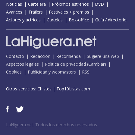
Noticias
Cartelera
Próximos estrenos
DVD
Avances
Tráilers
Festivales + premios
Actores y actrices
Carteles
Box-office
Guía / directorio
Contacto
Redacción
Recomienda
Sugiere una web
Aspectos legales
Política de privacidad
(
Cambiar
)
Cookies
Publicidad y webmasters
RSS
Otros servicios:
Chistes
|
Top10Listas.com
LaHiguera.net. Todos los derechos reservados