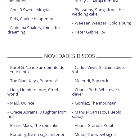
memories
Becky G, Baraja bendita
Anni B Sweet, Alegría
Blossoms, Songs from the
wedding cake
Eels, Cookie happened
Weezer, Weezer (Gold album)
Alabama Shakes, I must be
dreaming
Peter Gabriel, o/i
NOVEDADES DISCOS
Karol G, No me arrepiento de
Carlos Vives, El último disco
sentir tanto
Vol. 1
The Black Keys, Peaches!
Melendi, Pop rock
Holly Humberstone, Cruel
Charlie Puth, Whatever's
world
clever
Malú, Quince
Gorillaz, The mountain
Gracie Abrams, Daughter from
Manuel Carrasco, Pueblo
hell
salvaje I
Bruno Mars, The romantic
Ariana Grande, Petal
Bunbury, De un siglo anterior
Muse, The wow! signal