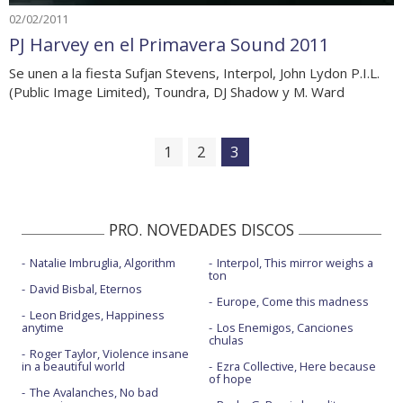
02/02/2011
PJ Harvey en el Primavera Sound 2011
Se unen a la fiesta Sufjan Stevens, Interpol, John Lydon P.I.L.
(Public Image Limited), Toundra, DJ Shadow y M. Ward
1
2
3
PRO. NOVEDADES DISCOS
Natalie Imbruglia, Algorithm
Interpol, This mirror weighs a
ton
David Bisbal, Eternos
Europe, Come this madness
Leon Bridges, Happiness
anytime
Los Enemigos, Canciones
chulas
Roger Taylor, Violence insane
in a beautiful world
Ezra Collective, Here because
of hope
The Avalanches, No bad