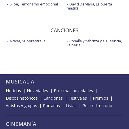
Siloé, Terrorismo emocional
David DeMaría, La puerta
mágica
CANCIONES
Aitana, Superestrella
Rosalía y Yahritza y su Esencia,
La perla
MUSICALIA
Noticias
Novedades
Próximas novedades
Discos históricos
Canciones
Festivales
Premios
Artistas y grupos
Portadas
Listas
Guía / directorio
CINEMANÍA