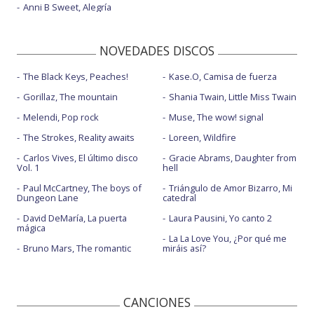
Anni B Sweet, Alegría
NOVEDADES DISCOS
The Black Keys, Peaches!
Kase.O, Camisa de fuerza
Gorillaz, The mountain
Shania Twain, Little Miss Twain
Melendi, Pop rock
Muse, The wow! signal
The Strokes, Reality awaits
Loreen, Wildfire
Carlos Vives, El último disco
Gracie Abrams, Daughter from
Vol. 1
hell
Paul McCartney, The boys of
Triángulo de Amor Bizarro, Mi
Dungeon Lane
catedral
David DeMaría, La puerta
Laura Pausini, Yo canto 2
mágica
La La Love You, ¿Por qué me
Bruno Mars, The romantic
miráis así?
CANCIONES