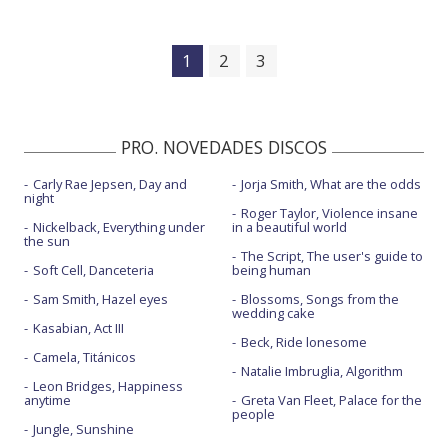
1
2
3
PRO. NOVEDADES DISCOS
Carly Rae Jepsen, Day and
Jorja Smith, What are the odds
night
Roger Taylor, Violence insane
Nickelback, Everything under
in a beautiful world
the sun
The Script, The user's guide to
Soft Cell, Danceteria
being human
Sam Smith, Hazel eyes
Blossoms, Songs from the
wedding cake
Kasabian, Act III
Beck, Ride lonesome
Camela, Titánicos
Natalie Imbruglia, Algorithm
Leon Bridges, Happiness
anytime
Greta Van Fleet, Palace for the
people
Jungle, Sunshine