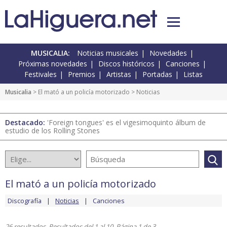
MUSICALIA:
Noticias musicales
Novedades
Próximas novedades
Discos históricos
Canciones
Festivales
Premios
Artistas
Portadas
Listas
Musicalia
>
El mató a un policía motorizado
> Noticias
Destacado:
'Foreign tongues' es el vigesimoquinto álbum de
estudio de los Rolling Stones
El mató a un policía motorizado
Discografía
Noticias
Canciones
26 resultados. Resultados del 1 al 10. Página 1 de 3