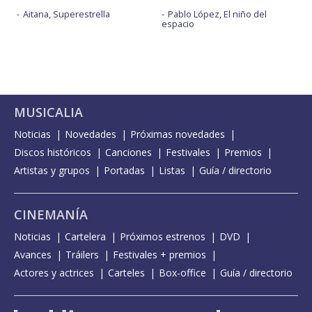
Aitana, Superestrella
Pablo López, El niño del
espacio
MUSICALIA
Noticias
Novedades
Próximas novedades
Discos históricos
Canciones
Festivales
Premios
Artistas y grupos
Portadas
Listas
Guía / directorio
CINEMANÍA
Noticias
Cartelera
Próximos estrenos
DVD
Avances
Tráilers
Festivales + premios
Actores y actrices
Carteles
Box-office
Guía / directorio