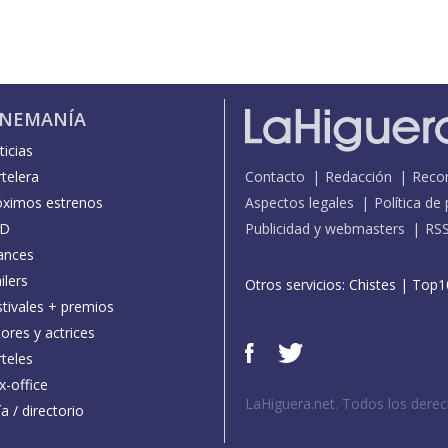
INEMANÍA
icias
telera
Contacto
Redacción
Reco
óximos estrenos
Aspectos legales
Política de
D
Publicidad y webmasters
RS
ances
ilers
Otros servicios:
Chistes
|
Top1
stivales + premios
ores y actrices
teles
x-office
LaHiguera.net. Todos los dere
a / directorio