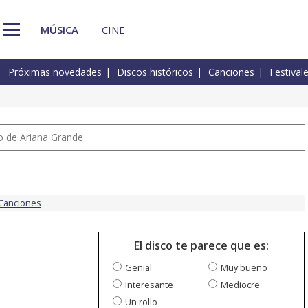
MÚSICA
CINE
Próximas novedades
Discos históricos
Canciones
Festival
io de Ariana Grande
Canciones
El disco te parece que es:
Genial
Muy bueno
Interesante
Mediocre
Un rollo