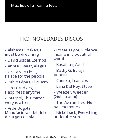
Max Estrella - con la letra
PRO. NOVEDADES DISCOS
Alabama Shakes, I
Roger Taylor, Violence
must be dreaming
insane in a beautiful
world
David Bisbal, Eternos
Kasabian, Act III
Anni B Sweet, Alegría
Becky G, Baraja
Greta Van Fleet,
bendita
Palace for the people
Camela, Titánicos
Pablo López, El cuatro
Lana Del Rey, Stove
Leon Bridges,
Happiness anytime
Weezer, Weezer
(Gold album)
Interpol, This mirror
weighs a ton
The Avalanches, No
bad memories
Arde Bogotá,
Manufacturas del club
Nickelback, Everything
de la gente sola
under the sun
NOVEDADES DISCOS