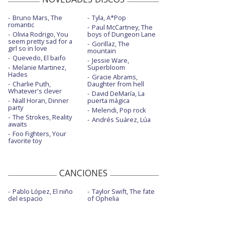
Bruno Mars, The
Tyla, A*Pop
romantic
Paul McCartney, The
Olivia Rodrigo, You
boys of Dungeon Lane
seem pretty sad for a
Gorillaz, The
girl so in love
mountain
Quevedo, El baifo
Jessie Ware,
Melanie Martinez,
Superbloom
Hades
Gracie Abrams,
Charlie Puth,
Daughter from hell
Whatever's clever
David DeMaría, La
Niall Horan, Dinner
puerta mágica
party
Melendi, Pop rock
The Strokes, Reality
Andrés Suárez, Lúa
awaits
Foo Fighters, Your
favorite toy
CANCIONES
Pablo López, El niño
Taylor Swift, The fate
del espacio
of Ophelia