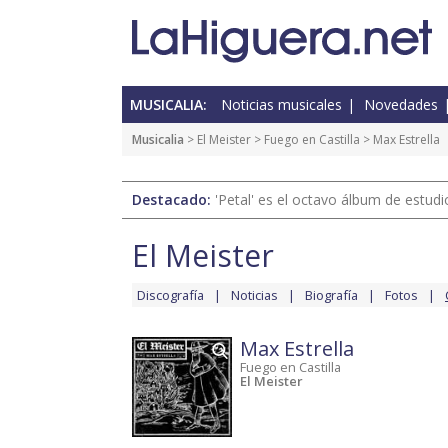
MUSICALIA:
Noticias musicales
Novedades
Musicalia
>
El Meister
>
Fuego en Castilla
> Max Estrella
Destacado:
'Petal' es el octavo álbum de estud
El Meister
Discografía
Noticias
Biografía
Fotos
Max Estrella
Fuego en Castilla
El Meister