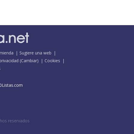
mienda
Sugiere una web
 privacidad
(
Cambiar
)
Cookies
S
0Listas.com
chos reservados