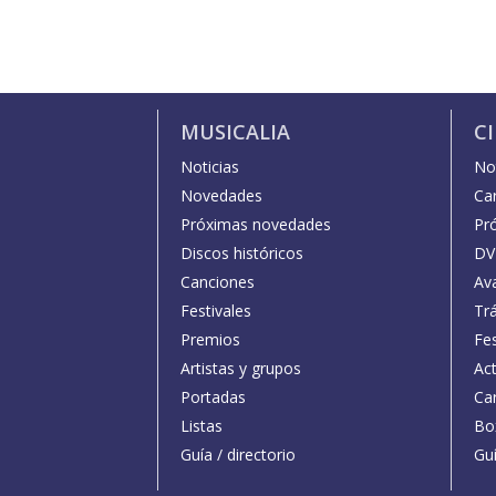
MUSICALIA
C
Noticias
Not
Novedades
Car
Próximas novedades
Pr
Discos históricos
DV
Canciones
Av
Festivales
Trá
Premios
Fe
Artistas y grupos
Act
Portadas
Car
Listas
Bo
Guía / directorio
Guí