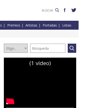
es
Premios
Artistas
Portadas
Listas
(1 vídeo)