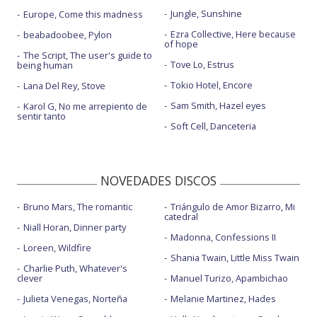
Jungle, Sunshine
Europe, Come this madness
Ezra Collective, Here because
beabadoobee, Pylon
of hope
The Script, The user's guide to
Tove Lo, Estrus
being human
Tokio Hotel, Encore
Lana Del Rey, Stove
Sam Smith, Hazel eyes
Karol G, No me arrepiento de
sentir tanto
Soft Cell, Danceteria
NOVEDADES DISCOS
Bruno Mars, The romantic
Triángulo de Amor Bizarro, Mi
catedral
Niall Horan, Dinner party
Madonna, Confessions II
Loreen, Wildfire
Shania Twain, Little Miss Twain
Charlie Puth, Whatever's
clever
Manuel Turizo, Apambichao
Julieta Venegas, Norteña
Melanie Martinez, Hades