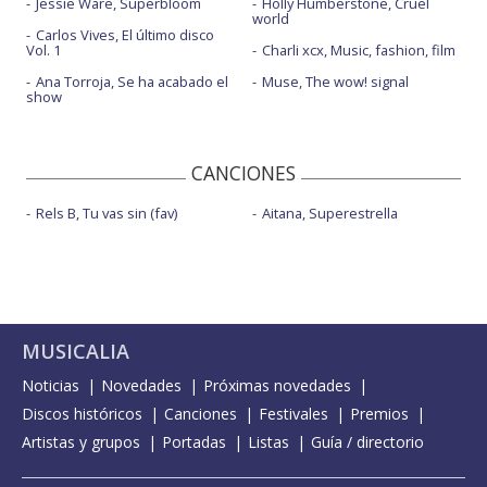
Jessie Ware, Superbloom
Holly Humberstone, Cruel
world
Carlos Vives, El último disco
Vol. 1
Charli xcx, Music, fashion, film
Ana Torroja, Se ha acabado el
Muse, The wow! signal
show
CANCIONES
Rels B, Tu vas sin (fav)
Aitana, Superestrella
MUSICALIA
Noticias
Novedades
Próximas novedades
Discos históricos
Canciones
Festivales
Premios
Artistas y grupos
Portadas
Listas
Guía / directorio