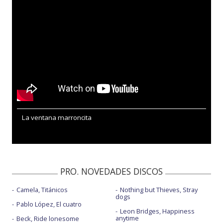
La ventana marroncita
PRO. NOVEDADES DISCOS
Camela, Titánicos
Nothing but Thieves, Stray
dogs
Pablo López, El cuatro
Leon Bridges, Happiness
anytime
Beck, Ride lonesome