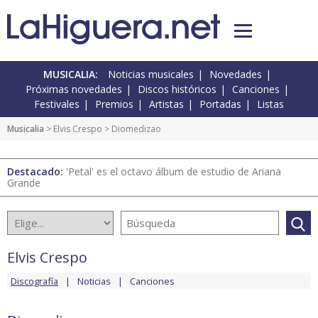
MUSICALIA:
Noticias musicales
Novedades
Próximas novedades
Discos históricos
Canciones
Festivales
Premios
Artistas
Portadas
Listas
Musicalia
>
Elvis Crespo
> Diomedizao
Destacado:
'Petal' es el octavo álbum de estudio de Ariana
Grande
Elvis Crespo
Discografía
Noticias
Canciones