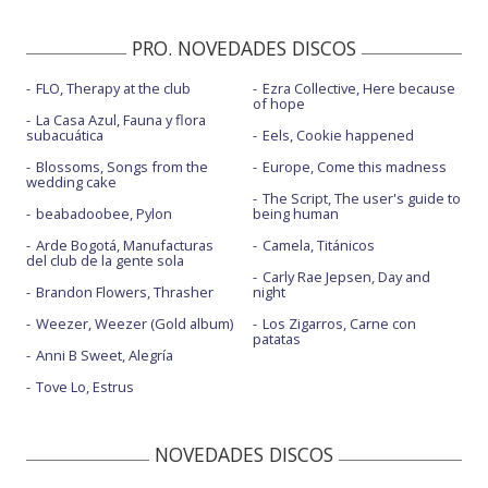
PRO. NOVEDADES DISCOS
FLO, Therapy at the club
Ezra Collective, Here because
of hope
La Casa Azul, Fauna y flora
subacuática
Eels, Cookie happened
Blossoms, Songs from the
Europe, Come this madness
wedding cake
The Script, The user's guide to
beabadoobee, Pylon
being human
Arde Bogotá, Manufacturas
Camela, Titánicos
del club de la gente sola
Carly Rae Jepsen, Day and
Brandon Flowers, Thrasher
night
Weezer, Weezer (Gold album)
Los Zigarros, Carne con
patatas
Anni B Sweet, Alegría
Tove Lo, Estrus
NOVEDADES DISCOS