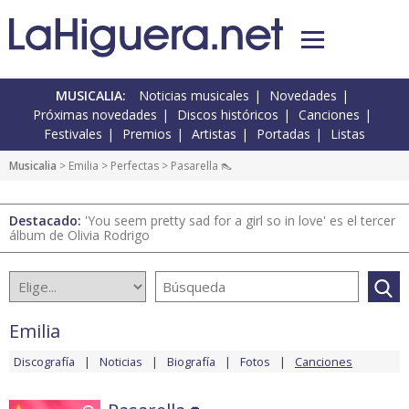
MUSICALIA:
Noticias musicales
Novedades
Próximas novedades
Discos históricos
Canciones
Festivales
Premios
Artistas
Portadas
Listas
Musicalia
>
Emilia
>
Perfectas
> Pasarella 👠
Destacado:
'You seem pretty sad for a girl so in love' es el tercer
álbum de Olivia Rodrigo
Emilia
Discografía
Noticias
Biografía
Fotos
Canciones