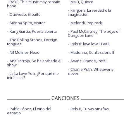
RAYE, This music may contain
Malú, Quince
hope.
Fangoria, La verdad o la
Quevedo, El baifo
imaginación
Sienna Spiro, Visitor
Melendi, Pop rock
Kany García, Puerta abierta
Paul McCartney, The boys of
Dungeon Lane
The Rolling Stones, Foreign
tongues
Rels B: love love FLAKK
Nil Moliner, Nexo
Madonna, Confessions II
Ana Torroja, Se ha acabado el
Ariana Grande, Petal
show
Charlie Puth, Whatever's
La La Love You, ¿Por qué me
clever
miráis así?
CANCIONES
Pablo López, El niño del
Rels B, Tu vas sin (fav)
espacio