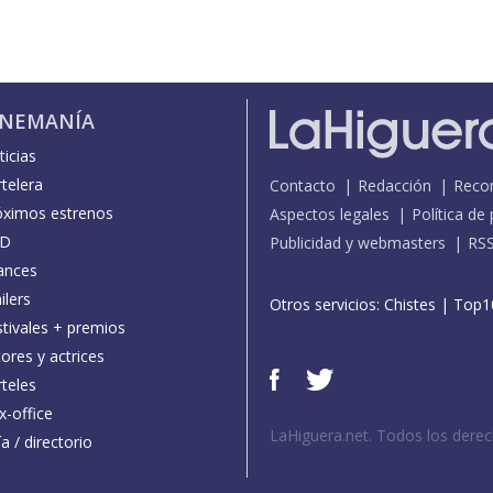
INEMANÍA
icias
telera
Contacto
Redacción
Reco
óximos estrenos
Aspectos legales
Política de
D
Publicidad y webmasters
RS
ances
ilers
Otros servicios:
Chistes
|
Top1
stivales + premios
ores y actrices
teles
x-office
LaHiguera.net. Todos los dere
a / directorio