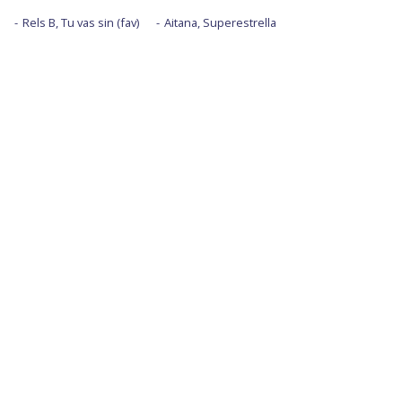
Rels B, Tu vas sin (fav)
Aitana, Superestrella