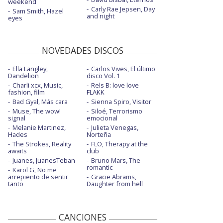
weekend
Carly Rae Jepsen, Day
Sam Smith, Hazel
and night
eyes
NOVEDADES DISCOS
Ella Langley,
Carlos Vives, El último
Dandelion
disco Vol. 1
Charli xcx, Music,
Rels B: love love
fashion, film
FLAKK
Bad Gyal, Más cara
Sienna Spiro, Visitor
Muse, The wow!
Siloé, Terrorismo
signal
emocional
Melanie Martinez,
Julieta Venegas,
Hades
Norteña
The Strokes, Reality
FLO, Therapy at the
awaits
club
Juanes, JuanesTeban
Bruno Mars, The
romantic
Karol G, No me
arrepiento de sentir
Gracie Abrams,
tanto
Daughter from hell
CANCIONES