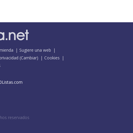
mienda
Sugiere una web
 privacidad
(
Cambiar
)
Cookies
S
0Listas.com
chos reservados