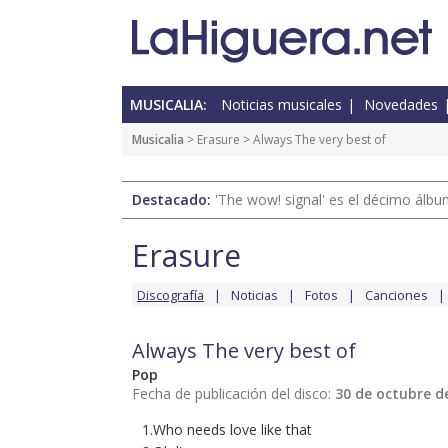
MUSICALIA:
Noticias musicales
Novedades
Musicalia
>
Erasure
> Always The very best of
Destacado:
'The wow! signal' es el décimo álb
Erasure
Discografía
Noticias
Fotos
Canciones
Always The very best of
Pop
Fecha de publicación del disco:
30 de octubre d
1.Who needs love like that