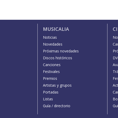
MUSICALIA
C
Noticias
Not
Novedades
Car
Próximas novedades
Pr
Discos históricos
DV
Canciones
Av
Festivales
Trá
Premios
Fe
Artistas y grupos
Act
Portadas
Car
Listas
Bo
Guía / directorio
Guí