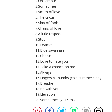
2.Oh l'amour
3.Sometimes
4.Victim of love
5.The circus
6.Ship of fools
7.Chains of love
8.A little respect
9.Stop!
10.Drama!
11.Blue savannah
12.Chorus
13.Love to hate you
14.Take a chance on me
15.Always
16.Fingers & thumbs (cold summer's day)
17.Breathe
18.Be with you
19.Elevation
20.Sometimes (2015 mix)