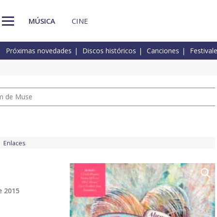
MÚSICA
CINE
Próximas novedades
Discos históricos
Canciones
Festival
um de Muse
Enlaces
e 2015