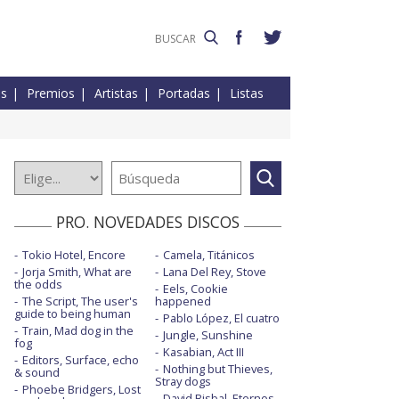
es
Premios
Artistas
Portadas
Listas
PRO. NOVEDADES DISCOS
Tokio Hotel, Encore
Camela, Titánicos
Jorja Smith, What are
Lana Del Rey, Stove
the odds
Eels, Cookie
The Script, The user's
happened
guide to being human
Pablo López, El cuatro
Train, Mad dog in the
Jungle, Sunshine
fog
Kasabian, Act III
Editors, Surface, echo
Nothing but Thieves,
& sound
Stray dogs
Phoebe Bridgers, Lost
David Bisbal, Eternos