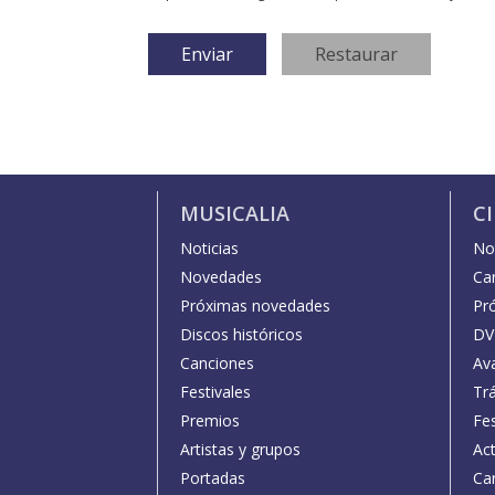
MUSICALIA
C
Noticias
Not
Novedades
Car
Próximas novedades
Pr
Discos históricos
DV
Canciones
Av
Festivales
Trá
Premios
Fe
Artistas y grupos
Act
Portadas
Car