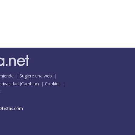
mienda
Sugiere una web
 privacidad
(
Cambiar
)
Cookies
S
0Listas.com