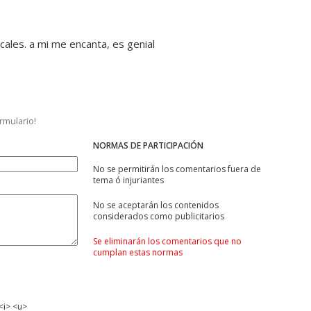
cales. a mi me encanta, es genial
ormulario!
NORMAS DE PARTICIPACIÓN
No se permitirán los comentarios fuera de
tema ó injuriantes
No se aceptarán los contenidos
considerados como publicitarios
Se eliminarán los comentarios que no
cumplan estas normas
<i> <u>