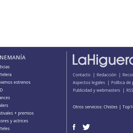
INEMANÍA
icias
telera
Contacto
Redacción
Reco
óximos estrenos
Aspectos legales
Política de
D
Publicidad y webmasters
RS
ances
ilers
Otros servicios:
Chistes
|
Top1
stivales + premios
ores y actrices
teles