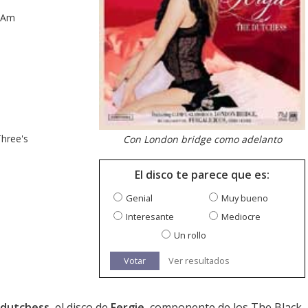
I.Am
Three's
Con London bridge como adelanto
El disco te parece que es:
Genial
Muy bueno
Interesante
Mediocre
Un rollo
Votar
Ver resultados
 dutchess
, el disco de
Fergie
, componente de los The Black