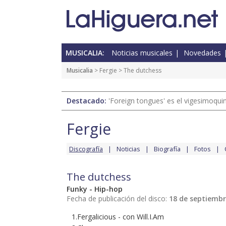
MUSICALIA:
Noticias musicales
Novedades
Musicalia
>
Fergie
> The dutchess
Destacado:
'Foreign tongues' es el vigesimoqui
Fergie
Discografía
Noticias
Biografía
Fotos
The dutchess
Funky - Hip-hop
Fecha de publicación del disco:
18 de septiembr
1.Fergalicious - con Will.I.Am