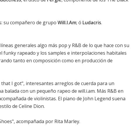
es: su compañero de grupo
Will.I.Am
; ó
Ludacris
.
n líneas generales algo más pop y R&B de lo que hace con su
el funky rapeado y los samples e interpolaciones habitales
borando tanto en composición como en producción de
that I got", interesantes arreglos de cuerda para un
na balada con un pequeño rapeo de will.i.am. Más R&B en
, acompañada de violinistas. El piano de John Legend suena
stilo de Celine Dion.
Shoes", acompañada por Rita Marley.