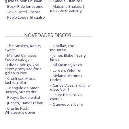
guide to being human
Camela, Titánicos
Beck, Ride lonesome
Alabama Shakes, I
must be dreaming
Tokio Hotel, Encore
Pablo López, El cuatro
NOVEDADES DISCOS
The Strokes, Reality
Gorillaz, The
awaits
mountain
Manuel Carrasco,
James Blake, Trying
Pueblo salvaje I
times
Olivia Rodrigo, You
Nil Moliner, Nexo
seem pretty sad for a
Loreen, Wildfire
girl so in love
Melanie Martinez,
Charli xcx, Music,
Hades
fashion, film
Carlos Vives, El último
Triángulo de Amor
disco Vol. 1
Bizarro, Mi catedral
Laura Pausini, Yo
Robyn, Sexistential
canto 2
Juanes, JuanesTeban
Quevedo, El baifo
Charlie Puth,
Whatever's clever