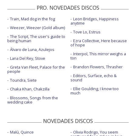
PRO. NOVEDADES DISCOS
Train, Mad dog in the fog
Leon Bridges, Happiness
anytime
Weezer, Weezer (Gold album)
Tove Lo, Estrus
The Script, The user's guide to
being human
Ezra Collective, Here because
of hope
Álvaro de Luna, Azulejos
Interpol, This mirror weighs a
ton
Lana Del Rey, Stove
Brandon Flowers, Thrasher
Greta Van Fleet, Palace for the
people
Editors, Surface, echo &
sound
Toundra, Siete
Ellie Goulding, I know too
Chaka Khan, Chakzilla
much
Blossoms, Songs from the
wedding cake
NOVEDADES DISCOS
Malú, Quince
Olivia Rodrigo, You seem