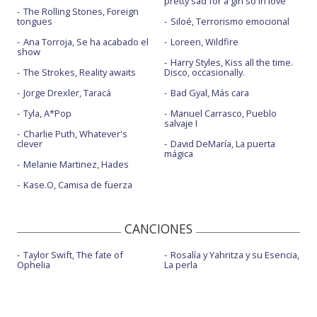
pretty sad for a girl so in love
The Rolling Stones, Foreign
tongues
Siloé, Terrorismo emocional
Ana Torroja, Se ha acabado el
Loreen, Wildfire
show
Harry Styles, Kiss all the time.
The Strokes, Reality awaits
Disco, occasionally.
Jorge Drexler, Taracá
Bad Gyal, Más cara
Tyla, A*Pop
Manuel Carrasco, Pueblo
salvaje I
Charlie Puth, Whatever's
clever
David DeMaría, La puerta
mágica
Melanie Martinez, Hades
Kase.O, Camisa de fuerza
CANCIONES
Taylor Swift, The fate of
Rosalía y Yahritza y su Esencia,
Ophelia
La perla