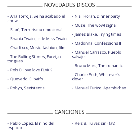
NOVEDADES DISCOS
Ana Torroja, Se ha acabado el
Niall Horan, Dinner party
show
Muse, The wow! signal
Siloé, Terrorismo emocional
James Blake, Trying times
Shania Twain, Little Miss Twain
Madonna, Confessions II
Charli xcx, Music, fashion, film
Manuel Carrasco, Pueblo
The Rolling Stones, Foreign
salvaje I
tongues
Bruno Mars, The romantic
Rels B: love love FLAKK
Charlie Puth, Whatever's
Quevedo, El baifo
clever
Robyn, Sexistential
Manuel Turizo, Apambichao
CANCIONES
Pablo López, El niño del
Rels B, Tu vas sin (fav)
espacio