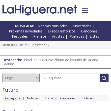
MUSICALIA:
Noticias musicales
Novedades
Próximas novedades
Discos históricos
Canciones
Festivales
Premios
Artistas
Portadas
Listas
Musicalia
>
Future
> Beastmode 2
Destacado:
'Petal' es el octavo álbum de estudio de Ariana
Grande
Future
Discografía
Noticias
Fotos
Canciones
Enlaces