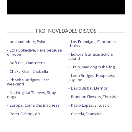
PRO. NOVEDADES DISCOS
beabadoobee, Pylon
Los Enemigos, Canciones
chulas
Ezra Collective, Here because
of hope
Editors, Surface, echo &
sound
Soft Cell, Danceteria
Train, Mad dog in the fog
Chaka Khan, Chakzilla
Leon Bridges, Happiness
anytime
Phoebe Bridgers, Lost
weekend
David Bisbal, Eternos
Nothing but Thieves, Stray
dogs
Brandon Flowers, Thrasher
Europe, Come this madness
Pablo López, El cuatro
Peter Gabriel, o/i
Camela, Titánicos