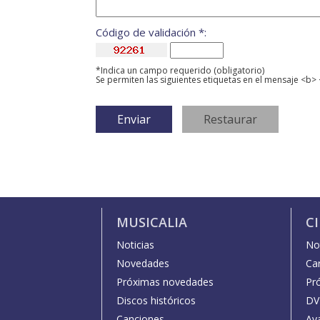
Código de validación *:
*Indica un campo requerido (obligatorio)
Se permiten las siguientes etiquetas en el mensaje <b> 
MUSICALIA
C
Noticias
Not
Novedades
Car
Próximas novedades
Pr
Discos históricos
DV
Canciones
Av