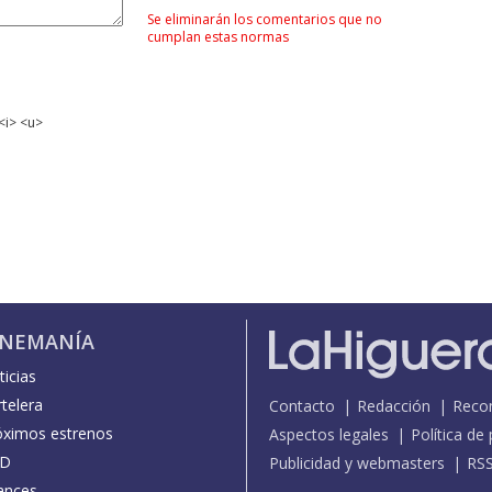
Se eliminarán los comentarios que no
cumplan estas normas
<i> <u>
INEMANÍA
icias
telera
Contacto
Redacción
Reco
óximos estrenos
Aspectos legales
Política de
D
Publicidad y webmasters
RS
ances