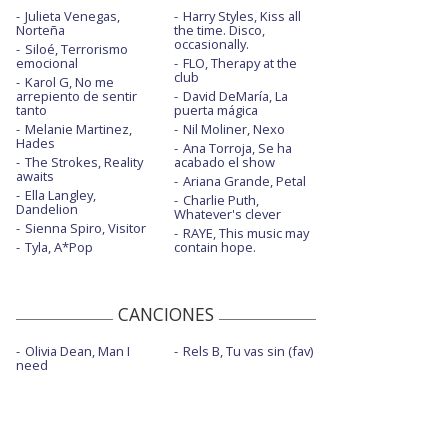
Julieta Venegas,
Harry Styles, Kiss all
Norteña
the time. Disco,
occasionally.
Siloé, Terrorismo
emocional
FLO, Therapy at the
club
Karol G, No me
arrepiento de sentir
David DeMaría, La
tanto
puerta mágica
Melanie Martinez,
Nil Moliner, Nexo
Hades
Ana Torroja, Se ha
The Strokes, Reality
acabado el show
awaits
Ariana Grande, Petal
Ella Langley,
Charlie Puth,
Dandelion
Whatever's clever
Sienna Spiro, Visitor
RAYE, This music may
Tyla, A*Pop
contain hope.
CANCIONES
Olivia Dean, Man I
Rels B, Tu vas sin (fav)
need