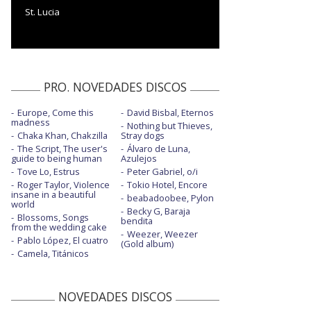
St. Lucia
PRO. NOVEDADES DISCOS
Europe, Come this
David Bisbal, Eternos
madness
Nothing but Thieves,
Chaka Khan, Chakzilla
Stray dogs
The Script, The user's
Álvaro de Luna,
guide to being human
Azulejos
Tove Lo, Estrus
Peter Gabriel, o/i
Roger Taylor, Violence
Tokio Hotel, Encore
insane in a beautiful
beabadoobee, Pylon
world
Becky G, Baraja
Blossoms, Songs
bendita
from the wedding cake
Weezer, Weezer
Pablo López, El cuatro
(Gold album)
Camela, Titánicos
NOVEDADES DISCOS