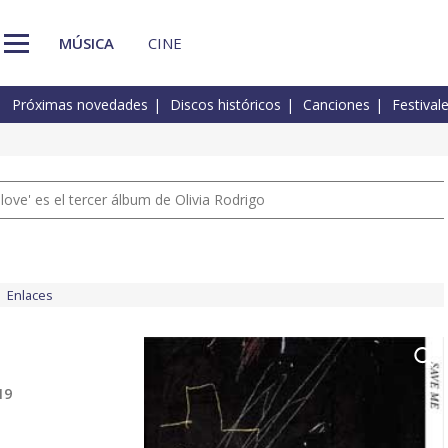
MÚSICA
CINE
Próximas novedades
Discos históricos
Canciones
Festival
 love' es el tercer álbum de Olivia Rodrigo
Enlaces
19