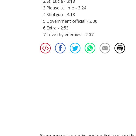
2.St. Lucia - 3:18
3.Please tell me - 3:24
4.Shotgun - 4:18
5.Government official - 2:30
6.Extra - 2:53
7.Love thy enemies - 2:07
Save me
es una mixtape de
Future
, un di