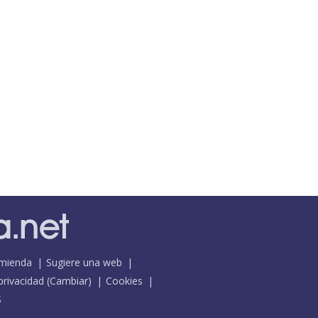
mienda
Sugiere una web
 privacidad
(
Cambiar
)
Cookies
S