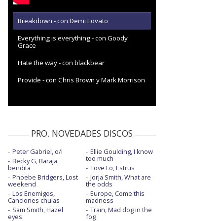
Breakdown - con Demi Lovato
Everything is everything - con Goody
Grace
Hate the way - con blackbear
Provide - con Chris Brown y Mark Morrison
PRO. NOVEDADES DISCOS
Peter Gabriel, o/i
Ellie Goulding, I know
too much
Becky G, Baraja
bendita
Tove Lo, Estrus
Phoebe Bridgers, Lost
Jorja Smith, What are
weekend
the odds
Los Enemigos,
Europe, Come this
Canciones chulas
madness
Sam Smith, Hazel
Train, Mad dog in the
eyes
fog