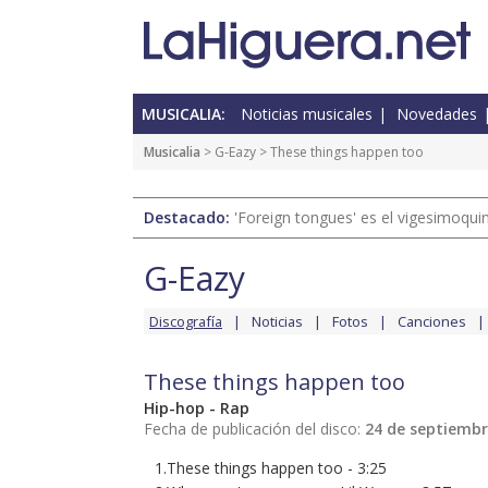
MUSICALIA:
Noticias musicales
Novedades
Musicalia
>
G-Eazy
> These things happen too
Destacado:
'Foreign tongues' es el vigesimoqui
G-Eazy
Discografía
Noticias
Fotos
Canciones
These things happen too
Hip-hop - Rap
Fecha de publicación del disco:
24 de septiembr
1.These things happen too - 3:25