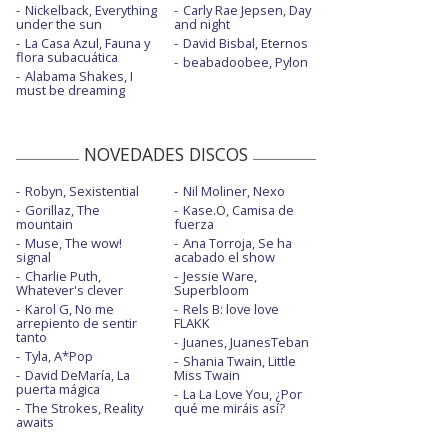
Nickelback, Everything
Carly Rae Jepsen, Day
under the sun
and night
La Casa Azul, Fauna y
David Bisbal, Eternos
flora subacuática
beabadoobee, Pylon
Alabama Shakes, I
must be dreaming
NOVEDADES DISCOS
Robyn, Sexistential
Nil Moliner, Nexo
Gorillaz, The
Kase.O, Camisa de
mountain
fuerza
Muse, The wow!
Ana Torroja, Se ha
signal
acabado el show
Charlie Puth,
Jessie Ware,
Whatever's clever
Superbloom
Karol G, No me
Rels B: love love
arrepiento de sentir
FLAKK
tanto
Juanes, JuanesTeban
Tyla, A*Pop
Shania Twain, Little
David DeMaría, La
Miss Twain
puerta mágica
La La Love You, ¿Por
The Strokes, Reality
qué me miráis así?
awaits