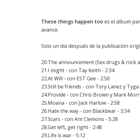
These things happen too
es el álbum pa
avance.
Solo un día después de la publicación orig
20.The announcement (Sex drugs & rock and
21.I might - con Tay Keith - 2:34
22.At Will - con EST Gee - 2:50
23.Still be friends - con Tory Lanez y Tyga 
24.Provide - con Chris Brown y Mark Morri
25.Moana - con Jack Harlow - 2:58
26.Hate the way - con Blackbear - 3:34
27.Scars - con Ant Clemons - 5:28
28.Get left, get right - 2:48
29.Life is war - 5:12