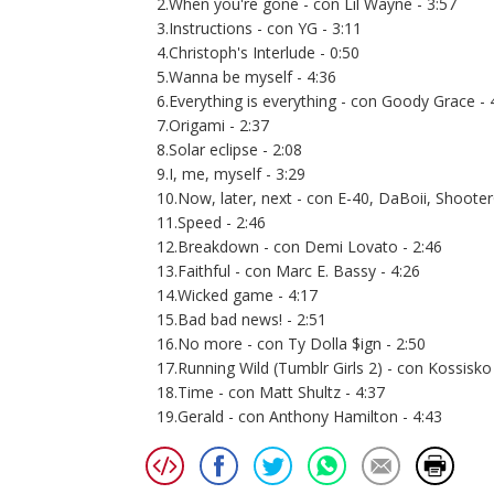
2.When you're gone - con Lil Wayne - 3:57
3.Instructions - con YG - 3:11
4.Christoph's Interlude - 0:50
5.Wanna be myself - 4:36
6.Everything is everything - con Goody Grace - 
7.Origami - 2:37
8.Solar eclipse - 2:08
9.I, me, myself - 3:29
10.Now, later, next - con E-40, DaBoii, Shoote
11.Speed - 2:46
12.Breakdown - con Demi Lovato - 2:46
13.Faithful - con Marc E. Bassy - 4:26
14.Wicked game - 4:17
15.Bad bad news! - 2:51
16.No more - con Ty Dolla $ign - 2:50
17.Running Wild (Tumblr Girls 2) - con Kossisko 
18.Time - con Matt Shultz - 4:37
19.Gerald - con Anthony Hamilton - 4:43