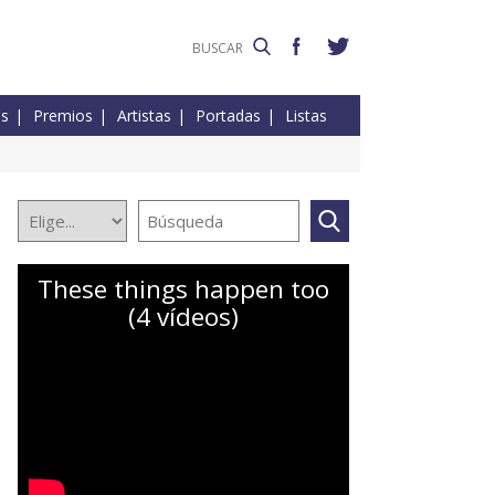
es
Premios
Artistas
Portadas
Listas
These things happen too
(4 vídeos)