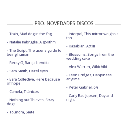
PRO. NOVEDADES DISCOS
Train, Mad dog in the fog
Interpol, This mirror weighs a
ton
Natalie Imbruglia, Algorithm
Kasabian, Act III
The Script, The user's guide to
being human
Blossoms, Songs from the
wedding cake
Becky G, Baraja bendita
Alex Warren, Wildchild
Sam Smith, Hazel eyes
Leon Bridges, Happiness
anytime
Ezra Collective, Here because
of hope
Peter Gabriel, o/i
Camela, Titánicos
Carly Rae Jepsen, Day and
night
Nothing but Thieves, Stray
dogs
Toundra, Siete