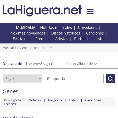
MUSICALIA:
Noticias musicales
Novedades
Próximas novedades
Discos históricos
Canciones
Festivales
Premios
Artistas
Portadas
Listas
Musicalia
>
Genes
> Desdoblarse
Destacado:
'The wow! signal' es el décimo álbum de Muse
Genes
Discografía
Noticias
Biografía
Fotos
Canciones
Enlaces