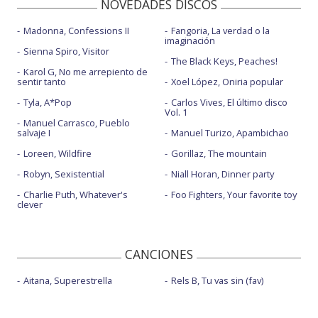
NOVEDADES DISCOS
Madonna, Confessions II
Fangoria, La verdad o la
imaginación
Sienna Spiro, Visitor
The Black Keys, Peaches!
Karol G, No me arrepiento de
sentir tanto
Xoel López, Oniria popular
Tyla, A*Pop
Carlos Vives, El último disco
Vol. 1
Manuel Carrasco, Pueblo
salvaje I
Manuel Turizo, Apambichao
Loreen, Wildfire
Gorillaz, The mountain
Robyn, Sexistential
Niall Horan, Dinner party
Charlie Puth, Whatever's
Foo Fighters, Your favorite toy
clever
CANCIONES
Aitana, Superestrella
Rels B, Tu vas sin (fav)