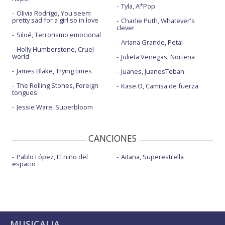
Tyla, A*Pop
Olivia Rodrigo, You seem
pretty sad for a girl so in love
Charlie Puth, Whatever's
clever
Siloé, Terrorismo emocional
Ariana Grande, Petal
Holly Humberstone, Cruel
world
Julieta Venegas, Norteña
James Blake, Trying times
Juanes, JuanesTeban
The Rolling Stones, Foreign
Kase.O, Camisa de fuerza
tongues
Jessie Ware, Superbloom
CANCIONES
Pablo López, El niño del
Aitana, Superestrella
espacio
MUSICALIA