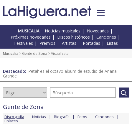
MUSICALIA:
Noticias musicales
Novedades
Próximas novedades
Discos históricos
Canciones
Festivales
Premios
Artistas
Portadas
Listas
Musicalia
>
Gente de Zona
> Visualízate
Destacado:
'Petal' es el octavo álbum de estudio de Ariana
Grande
Gente de Zona
Discografía
Noticias
Biografía
Fotos
Canciones
Enlaces