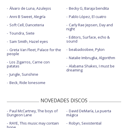
Álvaro de Luna, Azulejos
Becky G, Baraja bendita
Anni B Sweet, Alegría
Pablo López, El cuatro
Soft Cell, Danceteria
Carly Rae Jepsen, Day and
night
Toundra, Siete
Editors, Surface, echo &
sound
Sam Smith, Hazel eyes
beabadoobee, Pylon
Greta Van Fleet, Palace for the
people
Natalie Imbruglia, Algorithm
Los Zigarros, Carne con
patatas
Alabama Shakes, I must be
dreaming
Jungle, Sunshine
Beck, Ride lonesome
NOVEDADES DISCOS
Paul McCartney, The boys of
David DeMaría, La puerta
Dungeon Lane
mágica
RAYE, This music may contain
Robyn, Sexistential
hope.