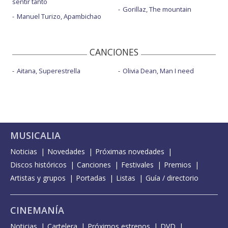
sentir tanto
Gorillaz, The mountain
Manuel Turizo, Apambichao
CANCIONES
Aitana, Superestrella
Olivia Dean, Man I need
MUSICALIA
Noticias
Novedades
Próximas novedades
Discos históricos
Canciones
Festivales
Premios
Artistas y grupos
Portadas
Listas
Guía / directorio
CINEMANÍA
Noticias
Cartelera
Próximos estrenos
DVD