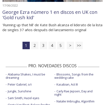
17/06/2022
George Ezra número 1 en discos en UK con
'Gold rush kid'
'Running up that hill' de Kate Bush alcanza el liderato de la lista
de singles 37 años después del lanzamiento original
1
2
3
4
5
>
>>
PRO. NOVEDADES DISCOS
Alabama Shakes, I must be
Blossoms, Songs from the
dreaming
wedding cake
Peter Gabriel, o/i
Kasabian, Act III
Jungle, Sunshine
Carly Rae Jepsen, Day and
night
Sam Smith, Hazel eyes
Natalie Imbruglia, Algorithm
Greta Van Fleet, Palace for the