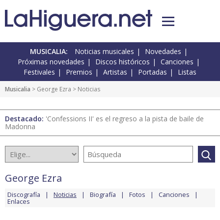
MUSICALIA:
Noticias musicales
Novedades
Próximas novedades
Discos históricos
Canciones
Festivales
Premios
Artistas
Portadas
Listas
Musicalia
>
George Ezra
> Noticias
Destacado:
'Confessions II' es el regreso a la pista de baile de
Madonna
George Ezra
Discografía
Noticias
Biografía
Fotos
Canciones
Enlaces