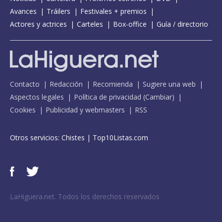
Avances
Tráilers
Festivales + premios
Actores y actrices
Carteles
Box-office
Guía / directorio
Contacto
Redacción
Recomienda
Sugiere una web
Aspectos legales
Política de privacidad
(
Cambiar
)
Cookies
Publicidad y webmasters
RSS
Otros servicios:
Chistes
|
Top10Listas.com
LaHiguera.net. Todos los derechos reservados