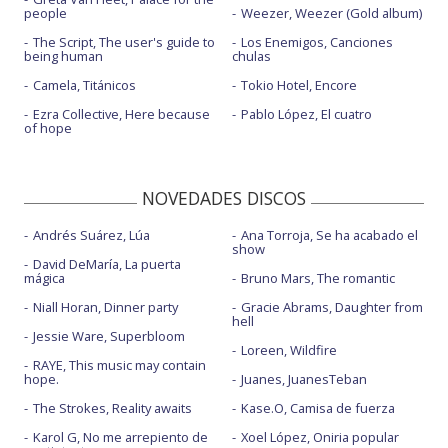
people
Weezer, Weezer (Gold album)
The Script, The user's guide to
Los Enemigos, Canciones
being human
chulas
Camela, Titánicos
Tokio Hotel, Encore
Ezra Collective, Here because
Pablo López, El cuatro
of hope
NOVEDADES DISCOS
Andrés Suárez, Lúa
Ana Torroja, Se ha acabado el
show
David DeMaría, La puerta
mágica
Bruno Mars, The romantic
Niall Horan, Dinner party
Gracie Abrams, Daughter from
hell
Jessie Ware, Superbloom
Loreen, Wildfire
RAYE, This music may contain
hope.
Juanes, JuanesTeban
The Strokes, Reality awaits
Kase.O, Camisa de fuerza
Karol G, No me arrepiento de
Xoel López, Oniria popular