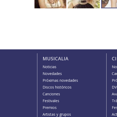
MUSICALIA
C
Noticias
Not
Novedades
Car
Próximas novedades
Pr
Discos históricos
DV
Canciones
Av
Festivales
Trá
Premios
Fe
Artistas y grupos
Act