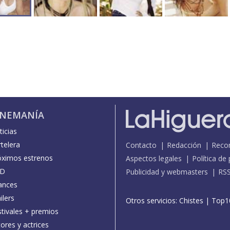
INEMANÍA
icias
telera
Contacto
Redacción
Reco
óximos estrenos
Aspectos legales
Política de
D
Publicidad y webmasters
RS
ances
ilers
Otros servicios:
Chistes
|
Top1
stivales + premios
ores y actrices