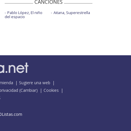
CANCIONES
Pablo López, El niño
Aitana, Superestrella
del espacio
mienda
Sugiere una web
 privacidad
(
Cambiar
)
Cookies
S
0Listas.com