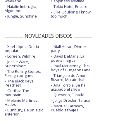
weekend
Happiness anytime
Natalie Imbruglia,
Tokio Hotel, Encore
Algorithm
Ellie Goulding, I know
Jungle, Sunshine
too much
NOVEDADES DISCOS
Xoel López, Oniria
Niall Horan, Dinner
popular
party
Loreen, Wildfire
David DeMaría, La
puerta mágica
Jessie Ware,
Superbloom
Paul McCartney, The
boys of Dungeon Lane
The Rolling Stones,
Foreign tongues
Triángulo de Amor
Bizarro, Mi catedral
The Black Keys,
Peaches!
Ana Torroja, Se ha
acabado el show
Gorillaz, The
mountain
Quevedo, El baifo
Melanie Martinez,
Jorge Drexler, Taracá
Hades
Manuel Carrasco,
Bunbury, De un siglo
Pueblo salvaje I
anterior