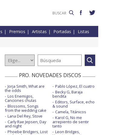
es
Premios
Artistas
Portadas
Listas
PRO. NOVEDADES DISCOS
Jorja Smith, What are
Pablo López, El cuatro
the odds
Becky G, Baraja
Los Enemigos,
bendita
Canciones chulas
Editors, Surface, echo
Blossoms, Songs
& sound
from the wedding cake
Camela, Titánicos
Lana Del Rey, Stove
Karol G, No me
Carly Rae Jepsen, Day
arrepiento de sentir
and night
tanto
Phoebe Bridgers, Lost
Leon Bridges,