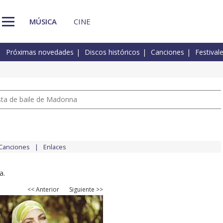
MÚSICA
CINE
Próximas novedades
Discos históricos
Canciones
Festival
pista de baile de Madonna
Canciones
Enlaces
a.
<< Anterior
Siguiente >>