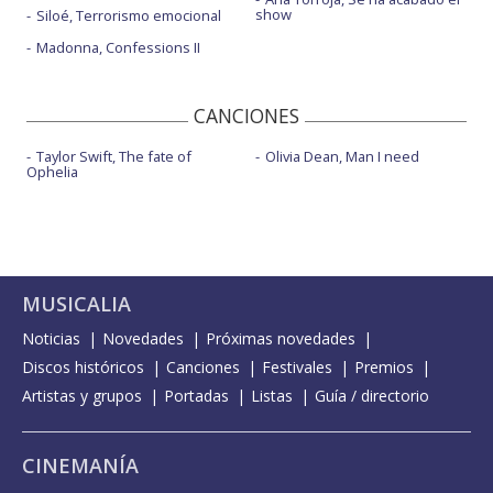
show
Siloé, Terrorismo emocional
Madonna, Confessions II
CANCIONES
Taylor Swift, The fate of
Olivia Dean, Man I need
Ophelia
MUSICALIA
Noticias
Novedades
Próximas novedades
Discos históricos
Canciones
Festivales
Premios
Artistas y grupos
Portadas
Listas
Guía / directorio
CINEMANÍA