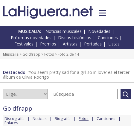
MUSICALIA:
Noticias musicales
Novedades
Próximas novedades
Discos históricos
Canciones
Festivales
Premios
Artistas
Portadas
Listas
Musicalia
>
Goldfrapp
>
Fotos
> Foto 2 de 14
Destacado:
'You seem pretty sad for a girl so in love' es el tercer
álbum de Olivia Rodrigo
Goldfrapp
Discografía
Noticias
Biografía
Fotos
Canciones
Enlaces