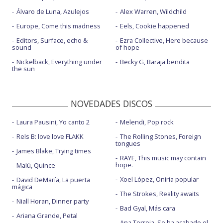
Álvaro de Luna, Azulejos
Alex Warren, Wildchild
Europe, Come this madness
Eels, Cookie happened
Editors, Surface, echo &
Ezra Collective, Here because
sound
of hope
Nickelback, Everything under
Becky G, Baraja bendita
the sun
NOVEDADES DISCOS
Laura Pausini, Yo canto 2
Melendi, Pop rock
Rels B: love love FLAKK
The Rolling Stones, Foreign
tongues
James Blake, Trying times
RAYE, This music may contain
hope.
Malú, Quince
Xoel López, Oniria popular
David DeMaría, La puerta
mágica
The Strokes, Reality awaits
Niall Horan, Dinner party
Bad Gyal, Más cara
Ariana Grande, Petal
Ana Torroja, Se ha acabado el