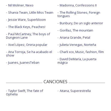
Nil Moliner, Nexo
Madonna, Confessions II
Shania Twain, Little Miss Twain
The Rolling Stones, Foreign
tongues
Jessie Ware, Superbloom
Bunbury, De un siglo anterior
The Black Keys, Peaches!
Gorillaz, The mountain
Paul McCartney, The boys of
Dungeon Lane
Ariana Grande, Petal
Xoel López, Oniria popular
Julieta Venegas, Norteña
Ana Torroja, Se ha acabado el
Charli xcx, Music, fashion, film
show
David DeMaría, La puerta
Juanes, JuanesTeban
mágica
CANCIONES
Taylor Swift, The fate of
Aitana, Superestrella
Ophelia