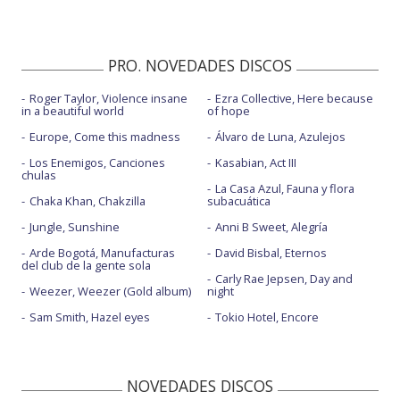
PRO. NOVEDADES DISCOS
Roger Taylor, Violence insane
Ezra Collective, Here because
in a beautiful world
of hope
Europe, Come this madness
Álvaro de Luna, Azulejos
Los Enemigos, Canciones
Kasabian, Act III
chulas
La Casa Azul, Fauna y flora
Chaka Khan, Chakzilla
subacuática
Jungle, Sunshine
Anni B Sweet, Alegría
Arde Bogotá, Manufacturas
David Bisbal, Eternos
del club de la gente sola
Carly Rae Jepsen, Day and
Weezer, Weezer (Gold album)
night
Sam Smith, Hazel eyes
Tokio Hotel, Encore
NOVEDADES DISCOS