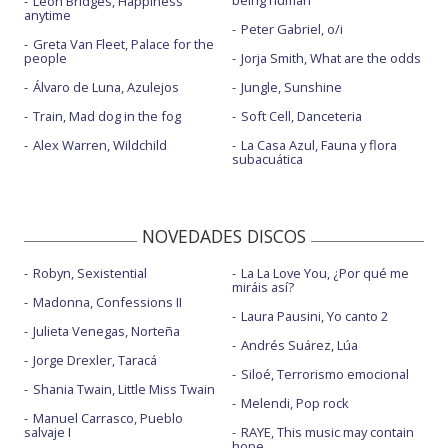
Leon Bridges, Happiness
anytime
Peter Gabriel, o/i
Greta Van Fleet, Palace for the
people
Jorja Smith, What are the odds
Álvaro de Luna, Azulejos
Jungle, Sunshine
Train, Mad dog in the fog
Soft Cell, Danceteria
Alex Warren, Wildchild
La Casa Azul, Fauna y flora
subacuática
NOVEDADES DISCOS
Robyn, Sexistential
La La Love You, ¿Por qué me
miráis así?
Madonna, Confessions II
Laura Pausini, Yo canto 2
Julieta Venegas, Norteña
Andrés Suárez, Lúa
Jorge Drexler, Taracá
Siloé, Terrorismo emocional
Shania Twain, Little Miss Twain
Melendi, Pop rock
Manuel Carrasco, Pueblo
salvaje I
RAYE, This music may contain
hope.