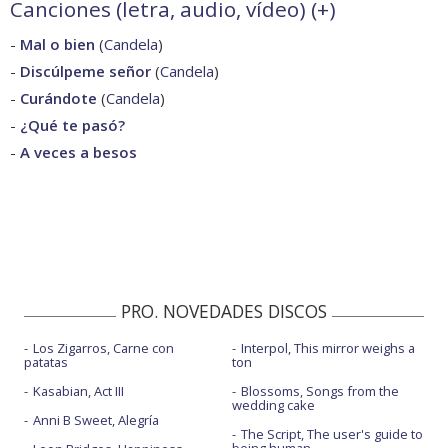
Canciones (letra, audio, vídeo) (
+
)
-
Mal o bien
(
Candela
)
-
Discúlpeme señor
(
Candela
)
-
Curándote
(
Candela
)
-
¿Qué te pasó?
-
A veces a besos
PRO. NOVEDADES DISCOS
Los Zigarros, Carne con
Interpol, This mirror weighs a
patatas
ton
Kasabian, Act III
Blossoms, Songs from the
wedding cake
Anni B Sweet, Alegría
The Script, The user's guide to
being human