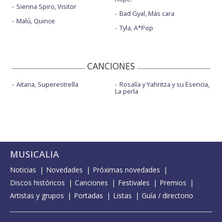
Sienna Spiro, Visitor
Bad Gyal, Más cara
Malú, Quince
Tyla, A*Pop
CANCIONES
Aitana, Superestrella
Rosalía y Yahritza y su Esencia,
La perla
MUSICALIA
Noticias
Novedades
Próximas novedades
Discos históricos
Canciones
Festivales
Premios
Artistas y grupos
Portadas
Listas
Guía / directorio