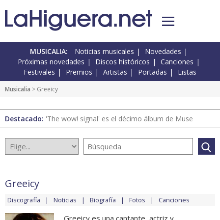
MUSICALIA:
Noticias musicales
Novedades
Próximas novedades
Discos históricos
Canciones
Festivales
Premios
Artistas
Portadas
Listas
Musicalia
> Greeicy
Destacado:
'The wow! signal' es el décimo álbum de Muse
Greeicy
Discografía
Noticias
Biografía
Fotos
Canciones
Greeicy es una cantante, actriz y