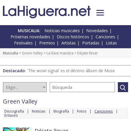
MUSICALIA:
Noticias musicales
Novedades
Próximas novedades
Discos históricos
Canciones
Festivales
Premios
Artistas
Portadas
Listas
Musicalia
>
Green Valley
>
La llave maestra
> Déjate llevar
Destacado:
'The wow! signal' es el décimo álbum de Muse
Green Valley
Discografía
Noticias
Biografía
Fotos
Canciones
Enlaces
Déjate llevar