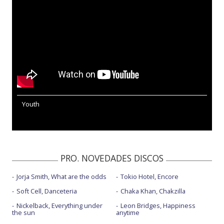
Youth
PRO. NOVEDADES DISCOS
Jorja Smith, What are the odds
Tokio Hotel, Encore
Soft Cell, Danceteria
Chaka Khan, Chakzilla
Nickelback, Everything under
Leon Bridges, Happiness
the sun
anytime