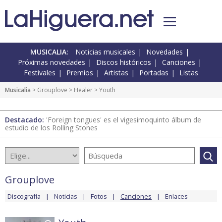
MUSICALIA:
Noticias musicales
Novedades
Próximas novedades
Discos históricos
Canciones
Festivales
Premios
Artistas
Portadas
Listas
Musicalia
>
Grouplove
>
Healer
> Youth
Destacado:
'Foreign tongues' es el vigesimoquinto álbum de
estudio de los Rolling Stones
Grouplove
Discografía
Noticias
Fotos
Canciones
Enlaces