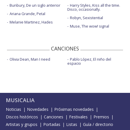
Bunbury, De un siglo anterior
Harry Styles, Kiss all the time.
Disco, occasionally.
Ariana Grande, Petal
Robyn, Sexistential
Melanie Martinez, Hades
Muse, The wow! signal
CANCIONES
Olivia Dean, Man I need
Pablo López, El niño del
espacio
MUSICALIA
Noticias
Novedades
Próximas novedades
Discos históricos
Canciones
Festivales
Premios
Artistas y grupos
Portadas
Listas
Guía / directorio