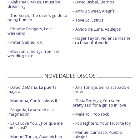
Alabama Shakes, I must be
David Bisbal, Eternos
dreaming
Anni B Sweet, Alegría
The Script, The user's guide to
being human
Tove Lo, Estrus
Phoebe Bridgers, Lost
Álvaro de Luna, Azulejos
weekend
Roger Taylor, Violence insane
Peter Gabriel, o/i
in a beautiful world
Blossoms, Songs from the
wedding cake
NOVEDADES DISCOS
David DeMaría, La puerta
Ana Torroja, Se ha acabado el
mágica
show
Madonna, Confessions II
Olivia Rodrigo, You seem
pretty sad for a girl so in love
Fangoria, La verdad o la
imaginación
Melendi, Pop rock
La La Love You, ¿Por qué me
Foo Fighters, Your favorite toy
miráis así?
Manuel Carrasco, Pueblo
Manuel Turizo, Apambichao
salvaje I