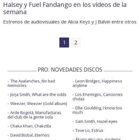
Halsey y Fuel Fandango en los vídeos de la
semana
Estrenos de audiovisuales de Alicia Keys y J Balvin entre otros
1
2
PRO. NOVEDADES DISCOS
The Avalanches, No bad
Leon Bridges, Happiness
memories
anytime
Jorja Smith, What are the odds
Los Enemigos, Canciones
chulas
Weezer, Weezer (Gold album)
Ellie Goulding, I know too
much
Arde Bogotá, Manufacturas
del club de la gente sola
Sam Smith, Hazel eyes
Chaka Khan, Chakzilla
Tove Lo, Estrus
David Bisbal, Eternos
Álvaro de Luna, Azulejos