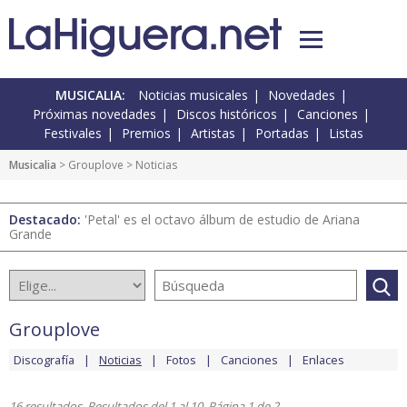
MUSICALIA:
Noticias musicales
Novedades
Próximas novedades
Discos históricos
Canciones
Festivales
Premios
Artistas
Portadas
Listas
Musicalia
>
Grouplove
> Noticias
Destacado:
'Petal' es el octavo álbum de estudio de Ariana
Grande
Grouplove
Discografía
Noticias
Fotos
Canciones
Enlaces
16 resultados. Resultados del 1 al 10. Página 1 de 2