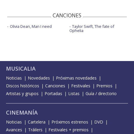
CANCIONES
Olivia Dean, Man I need
Taylor Swift, The fate of
Ophelia
MUSICALIA
Noticias
Novedades
Próximas novedades
Discos históricos
Canciones
Festivales
Premios
Artistas y grupos
Portadas
Listas
Guía / directorio
CINEMANÍA
Noticias
Cartelera
Próximos estrenos
DVD
Avances
Tráilers
Festivales + premios