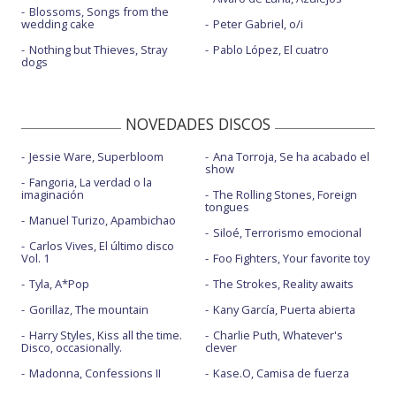
Blossoms, Songs from the
wedding cake
Peter Gabriel, o/i
Nothing but Thieves, Stray
Pablo López, El cuatro
dogs
NOVEDADES DISCOS
Jessie Ware, Superbloom
Ana Torroja, Se ha acabado el
show
Fangoria, La verdad o la
imaginación
The Rolling Stones, Foreign
tongues
Manuel Turizo, Apambichao
Siloé, Terrorismo emocional
Carlos Vives, El último disco
Vol. 1
Foo Fighters, Your favorite toy
Tyla, A*Pop
The Strokes, Reality awaits
Gorillaz, The mountain
Kany García, Puerta abierta
Harry Styles, Kiss all the time.
Charlie Puth, Whatever's
Disco, occasionally.
clever
Madonna, Confessions II
Kase.O, Camisa de fuerza