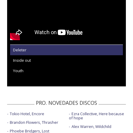
Deleter
Inside out
Youth
PRO. NOVEDADES DISCOS
Tokio Hotel, Encore
Ezra Collective, Here because
of hope
Brandon Flowers, Thrasher
Alex Warren, Wildchild
Phoebe Bridgers, Lost