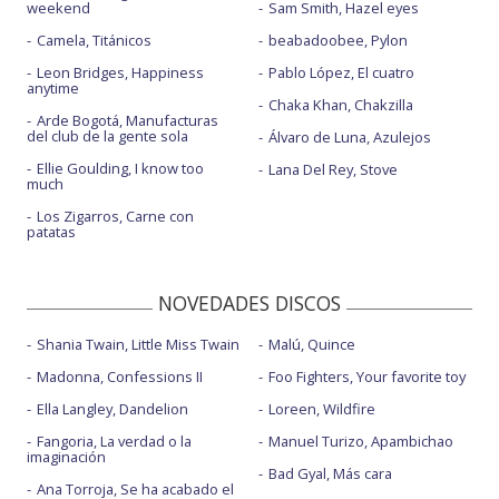
weekend
Sam Smith, Hazel eyes
Camela, Titánicos
beabadoobee, Pylon
Leon Bridges, Happiness
Pablo López, El cuatro
anytime
Chaka Khan, Chakzilla
Arde Bogotá, Manufacturas
del club de la gente sola
Álvaro de Luna, Azulejos
Ellie Goulding, I know too
Lana Del Rey, Stove
much
Los Zigarros, Carne con
patatas
NOVEDADES DISCOS
Shania Twain, Little Miss Twain
Malú, Quince
Madonna, Confessions II
Foo Fighters, Your favorite toy
Ella Langley, Dandelion
Loreen, Wildfire
Fangoria, La verdad o la
Manuel Turizo, Apambichao
imaginación
Bad Gyal, Más cara
Ana Torroja, Se ha acabado el