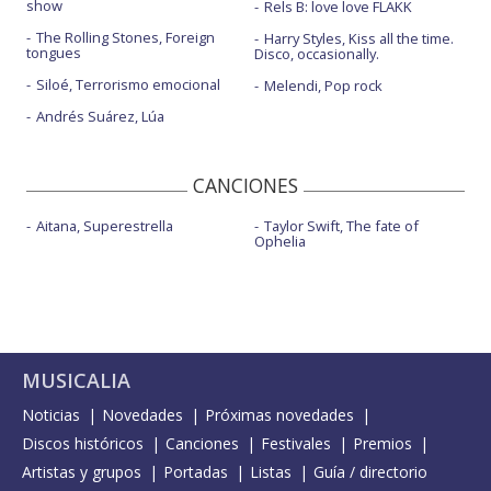
show
Rels B: love love FLAKK
The Rolling Stones, Foreign
Harry Styles, Kiss all the time.
tongues
Disco, occasionally.
Siloé, Terrorismo emocional
Melendi, Pop rock
Andrés Suárez, Lúa
CANCIONES
Aitana, Superestrella
Taylor Swift, The fate of
Ophelia
MUSICALIA
Noticias
Novedades
Próximas novedades
Discos históricos
Canciones
Festivales
Premios
Artistas y grupos
Portadas
Listas
Guía / directorio