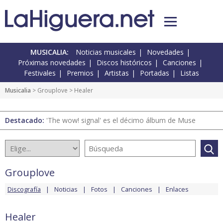
MUSICALIA:
Noticias musicales
Novedades
Próximas novedades
Discos históricos
Canciones
Festivales
Premios
Artistas
Portadas
Listas
Musicalia
>
Grouplove
> Healer
Destacado:
'The wow! signal' es el décimo álbum de Muse
Grouplove
Discografía
Noticias
Fotos
Canciones
Enlaces
Healer