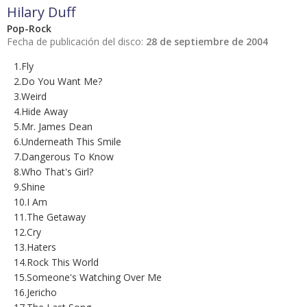
Hilary Duff
Pop-Rock
Fecha de publicación del disco:
28 de septiembre de 2004
1.Fly
2.Do You Want Me?
3.Weird
4.Hide Away
5.Mr. James Dean
6.Underneath This Smile
7.Dangerous To Know
8.Who That's Girl?
9.Shine
10.I Am
11.The Getaway
12.Cry
13.Haters
14.Rock This World
15.Someone's Watching Over Me
16.Jericho