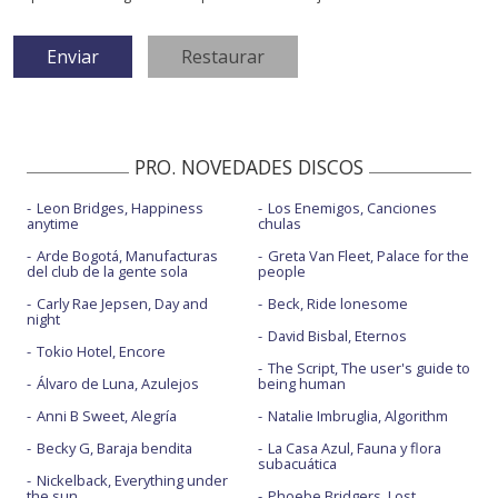
PRO. NOVEDADES DISCOS
Leon Bridges, Happiness
Los Enemigos, Canciones
anytime
chulas
Arde Bogotá, Manufacturas
Greta Van Fleet, Palace for the
del club de la gente sola
people
Carly Rae Jepsen, Day and
Beck, Ride lonesome
night
David Bisbal, Eternos
Tokio Hotel, Encore
The Script, The user's guide to
Álvaro de Luna, Azulejos
being human
Anni B Sweet, Alegría
Natalie Imbruglia, Algorithm
Becky G, Baraja bendita
La Casa Azul, Fauna y flora
subacuática
Nickelback, Everything under
the sun
Phoebe Bridgers, Lost