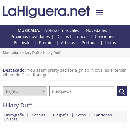
MUSICALIA:
Noticias musicales
Novedades
Próximas novedades
Discos históricos
Canciones
Festivales
Premios
Artistas
Portadas
Listas
Musicalia
>
Hilary Duff
> Hilary Duff
Destacado:
'You seem pretty sad for a girl so in love' es el tercer
álbum de Olivia Rodrigo
Hilary Duff
Discografía
Noticias
Biografía
Fotos
Canciones
Enlaces