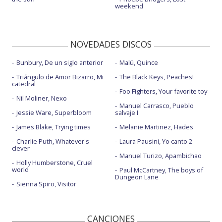
weekend
NOVEDADES DISCOS
Bunbury, De un siglo anterior
Malú, Quince
Triángulo de Amor Bizarro, Mi
The Black Keys, Peaches!
catedral
Foo Fighters, Your favorite toy
Nil Moliner, Nexo
Manuel Carrasco, Pueblo
Jessie Ware, Superbloom
salvaje I
James Blake, Trying times
Melanie Martinez, Hades
Charlie Puth, Whatever's
Laura Pausini, Yo canto 2
clever
Manuel Turizo, Apambichao
Holly Humberstone, Cruel
world
Paul McCartney, The boys of
Dungeon Lane
Sienna Spiro, Visitor
CANCIONES