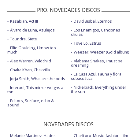
PRO. NOVEDADES DISCOS
Kasabian, Act III
David Bisbal, Eternos
Álvaro de Luna, Azulejos
Los Enemigos, Canciones
chulas
Toundra, Siete
Tove Lo, Estrus
Ellie Goulding, I know too
much
Weezer, Weezer (Gold album)
Alex Warren, Wildchild
Alabama Shakes, I must be
dreaming
Chaka Khan, Chakzilla
La Casa Azul, Fauna y flora
subacuática
Jorja Smith, What are the odds
Nickelback, Everything under
Interpol, This mirror weighs a
the sun
ton
Editors, Surface, echo &
sound
NOVEDADES DISCOS
Melanie Martinez, Hades
Charli xcx, Music, fashion, film