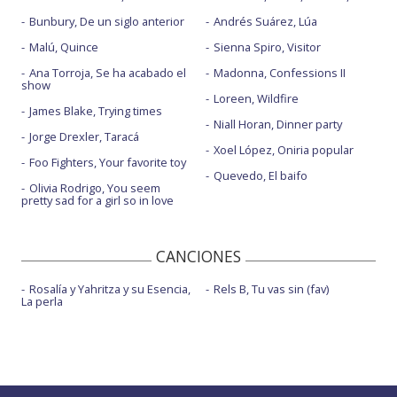
Bunbury, De un siglo anterior
Andrés Suárez, Lúa
Malú, Quince
Sienna Spiro, Visitor
Ana Torroja, Se ha acabado el
Madonna, Confessions II
show
Loreen, Wildfire
James Blake, Trying times
Niall Horan, Dinner party
Jorge Drexler, Taracá
Xoel López, Oniria popular
Foo Fighters, Your favorite toy
Quevedo, El baifo
Olivia Rodrigo, You seem
pretty sad for a girl so in love
CANCIONES
Rosalía y Yahritza y su Esencia,
Rels B, Tu vas sin (fav)
La perla