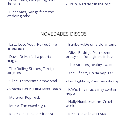
the sun
Train, Mad dog in the fog
Blossoms, Songs from the
wedding cake
NOVEDADES DISCOS
La La Love You, ¿Por qué me
Bunbury, De un siglo anterior
miráis así?
Olivia Rodrigo, You seem
David DeMaría, La puerta
pretty sad for a girl so in love
mágica
The Strokes, Reality awaits
The Rolling Stones, Foreign
tongues
Xoel López, Oniria popular
Siloé, Terrorismo emocional
Foo Fighters, Your favorite toy
Shania Twain, Little Miss Twain
RAYE, This music may contain
hope.
Melendi, Pop rock
Holly Humberstone, Cruel
Muse, The wow! signal
world
Kase.O, Camisa de fuerza
Rels B: love love FLAKK