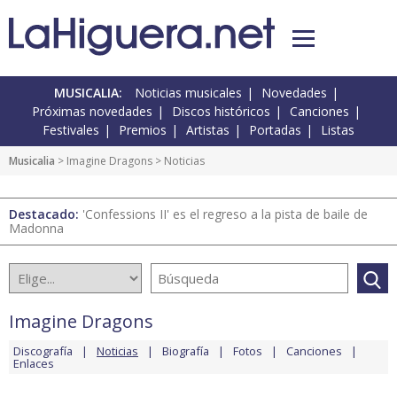
MUSICALIA:
Noticias musicales
Novedades
Próximas novedades
Discos históricos
Canciones
Festivales
Premios
Artistas
Portadas
Listas
Musicalia
>
Imagine Dragons
> Noticias
Destacado:
'Confessions II' es el regreso a la pista de baile de
Madonna
Imagine Dragons
Discografía
Noticias
Biografía
Fotos
Canciones
Enlaces