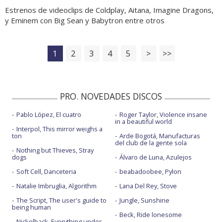
Estrenos de videoclips de Coldplay, Aitana, Imagine Dragons,
y Eminem con Big Sean y Babytron entre otros
1
2
3
4
5
>
>>
PRO. NOVEDADES DISCOS
Pablo López, El cuatro
Roger Taylor, Violence insane
in a beautiful world
Interpol, This mirror weighs a
ton
Arde Bogotá, Manufacturas
del club de la gente sola
Nothing but Thieves, Stray
dogs
Álvaro de Luna, Azulejos
Soft Cell, Danceteria
beabadoobee, Pylon
Natalie Imbruglia, Algorithm
Lana Del Rey, Stove
The Script, The user's guide to
Jungle, Sunshine
being human
Beck, Ride lonesome
Nickelback, Everything under