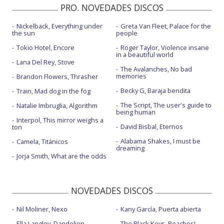
PRO. NOVEDADES DISCOS
Nickelback, Everything under
Greta Van Fleet, Palace for the
the sun
people
Tokio Hotel, Encore
Roger Taylor, Violence insane
in a beautiful world
Lana Del Rey, Stove
The Avalanches, No bad
memories
Brandon Flowers, Thrasher
Becky G, Baraja bendita
Train, Mad dog in the fog
The Script, The user's guide to
Natalie Imbruglia, Algorithm
being human
Interpol, This mirror weighs a
David Bisbal, Eternos
ton
Alabama Shakes, I must be
Camela, Titánicos
dreaming
Jorja Smith, What are the odds
NOVEDADES DISCOS
Nil Moliner, Nexo
Kany García, Puerta abierta
Ella Langley, Dandelion
The Black Keys, Peaches!