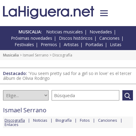
MUSICALIA:
Noticias musicales
Novedades
Próximas novedades
Discos históricos
Canciones
Festivales
Premios
Artistas
Portadas
Listas
Musicalia
>
Ismael Serrano
> Discografía
Destacado:
'You seem pretty sad for a girl so in love' es el tercer
álbum de Olivia Rodrigo
Ismael Serrano
Discografía
Noticias
Biografía
Fotos
Canciones
Enlaces