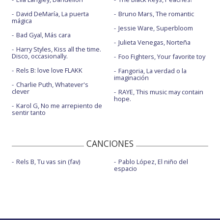
David DeMaría, La puerta
Bruno Mars, The romantic
mágica
Jessie Ware, Superbloom
Bad Gyal, Más cara
Julieta Venegas, Norteña
Harry Styles, Kiss all the time.
Disco, occasionally.
Foo Fighters, Your favorite toy
Rels B: love love FLAKK
Fangoria, La verdad o la
imaginación
Charlie Puth, Whatever's
clever
RAYE, This music may contain
hope.
Karol G, No me arrepiento de
sentir tanto
CANCIONES
Rels B, Tu vas sin (fav)
Pablo López, El niño del
espacio