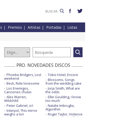
es
Premios
Artistas
Portadas
Listas
PRO. NOVEDADES DISCOS
Phoebe Bridgers, Lost
Tokio Hotel, Encore
weekend
Blossoms, Songs
Beck, Ride lonesome
from the wedding cake
Los Enemigos,
Jorja Smith, What are
Canciones chulas
the odds
Alex Warren,
Ellie Goulding, I know
Wildchild
too much
Peter Gabriel, o/i
Natalie Imbruglia,
Algorithm
Interpol, This mirror
weighs a ton
Roger Taylor, Violence