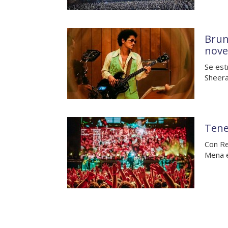
Brun
nove
Se est
Sheera
Tener
Con Re
Mena e