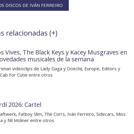
S DISCOS DE IVÁN FERREIRO
as relacionadas (
+
)
os Vives, The Black Keys y Kacey Musgraves en
novedades musicales de la semana
renan videoclips de Lady Gaga y Doechii, Europe, Editors y
Cab For Cutie entre otros
rdí 2026: Cartel
aftwerk, Fatboy Slim, The Corrs, Iván Ferreiro, Sidecars, Miss
na y Nil Moliner entre otros