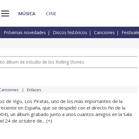
MÚSICA
CINE
Próximas novedades
Discos históricos
Canciones
Festival
nto álbum de estudio de los Rolling Stones
Canciones
Enlaces
po de Vigo, Los Piratas, uno de los más importantes de la
 reciente en España, que se despidió con el directo Fin de la
04), un álbum grabado junto a unos cuantos amigos en la Sala
el 24 de octubre de... (
+
)