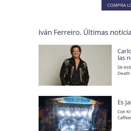
COMPRA LO
Iván Ferreiro. Últimas notici
Carl
las 
Se est
Death 
Es Ja
Con Kr
Caffei