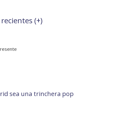
 recientes (
+
)
presente
id sea una trinchera pop