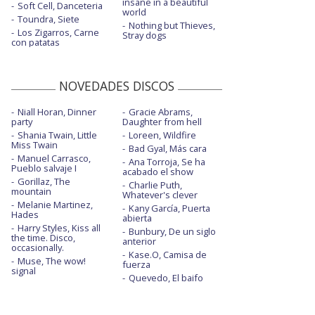
insane in a beautiful
Soft Cell, Danceteria
world
Toundra, Siete
Nothing but Thieves,
Los Zigarros, Carne
Stray dogs
con patatas
NOVEDADES DISCOS
Niall Horan, Dinner
Gracie Abrams,
party
Daughter from hell
Shania Twain, Little
Loreen, Wildfire
Miss Twain
Bad Gyal, Más cara
Manuel Carrasco,
Ana Torroja, Se ha
Pueblo salvaje I
acabado el show
Gorillaz, The
Charlie Puth,
mountain
Whatever's clever
Melanie Martinez,
Kany García, Puerta
Hades
abierta
Harry Styles, Kiss all
Bunbury, De un siglo
the time. Disco,
anterior
occasionally.
Kase.O, Camisa de
Muse, The wow!
fuerza
signal
Quevedo, El baifo