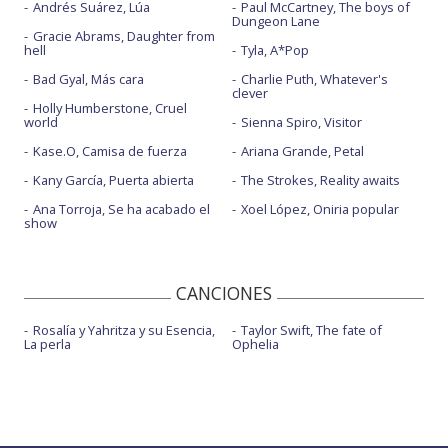
Andrés Suárez, Lúa
Paul McCartney, The boys of
Dungeon Lane
Gracie Abrams, Daughter from
hell
Tyla, A*Pop
Bad Gyal, Más cara
Charlie Puth, Whatever's
clever
Holly Humberstone, Cruel
world
Sienna Spiro, Visitor
Kase.O, Camisa de fuerza
Ariana Grande, Petal
Kany García, Puerta abierta
The Strokes, Reality awaits
Ana Torroja, Se ha acabado el
Xoel López, Oniria popular
show
CANCIONES
Rosalía y Yahritza y su Esencia,
Taylor Swift, The fate of
La perla
Ophelia