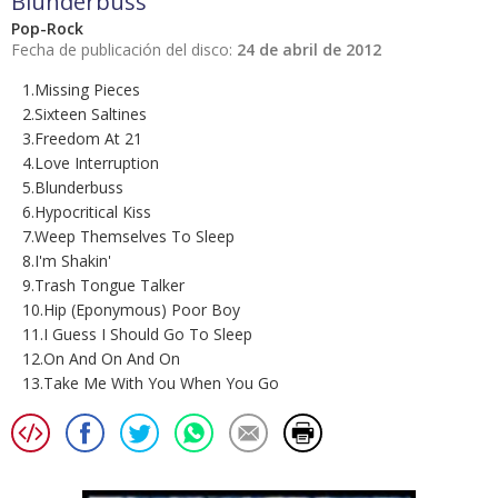
Blunderbuss
Pop-Rock
Fecha de publicación del disco:
24 de abril de 2012
1.Missing Pieces
2.Sixteen Saltines
3.Freedom At 21
4.Love Interruption
5.Blunderbuss
6.Hypocritical Kiss
7.Weep Themselves To Sleep
8.I'm Shakin'
9.Trash Tongue Talker
10.Hip (Eponymous) Poor Boy
11.I Guess I Should Go To Sleep
12.On And On And On
13.Take Me With You When You Go