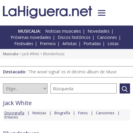
MUSICALIA:
Noticias musicales
Novedades
Próximas novedades
Discos históricos
Canciones
Festivales
Premios
Artistas
Portadas
Listas
Musicalia
>
Jack White
> Blunderbuss
Destacado:
'The wow! signal' es el décimo álbum de Muse
Jack White
Discografía
Noticias
Biografía
Fotos
Canciones
Enlaces