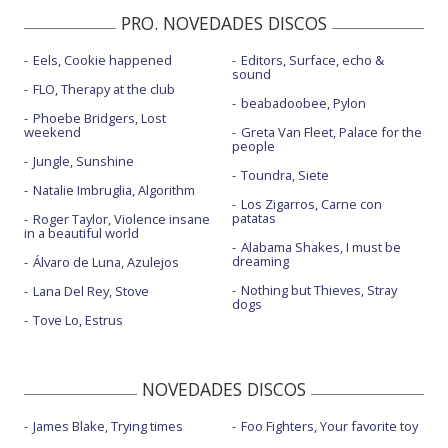
PRO. NOVEDADES DISCOS
Eels, Cookie happened
Editors, Surface, echo &
sound
FLO, Therapy at the club
beabadoobee, Pylon
Phoebe Bridgers, Lost
weekend
Greta Van Fleet, Palace for the
people
Jungle, Sunshine
Toundra, Siete
Natalie Imbruglia, Algorithm
Los Zigarros, Carne con
patatas
Roger Taylor, Violence insane
in a beautiful world
Alabama Shakes, I must be
dreaming
Álvaro de Luna, Azulejos
Nothing but Thieves, Stray
Lana Del Rey, Stove
dogs
Tove Lo, Estrus
NOVEDADES DISCOS
James Blake, Trying times
Foo Fighters, Your favorite toy