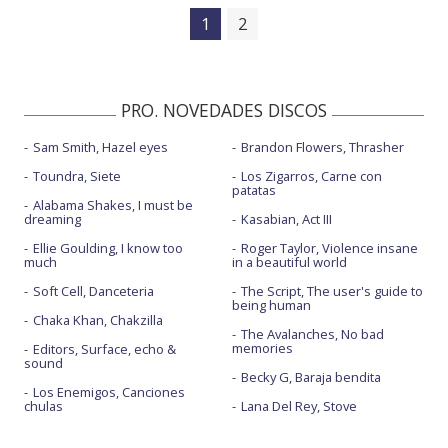
1
2
PRO. NOVEDADES DISCOS
Sam Smith, Hazel eyes
Brandon Flowers, Thrasher
Toundra, Siete
Los Zigarros, Carne con
patatas
Alabama Shakes, I must be
dreaming
Kasabian, Act III
Ellie Goulding, I know too
Roger Taylor, Violence insane
much
in a beautiful world
Soft Cell, Danceteria
The Script, The user's guide to
being human
Chaka Khan, Chakzilla
The Avalanches, No bad
memories
Editors, Surface, echo &
sound
Becky G, Baraja bendita
Los Enemigos, Canciones
chulas
Lana Del Rey, Stove