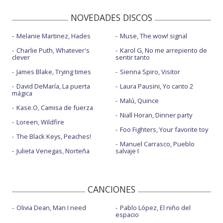
NOVEDADES DISCOS
Melanie Martinez, Hades
Muse, The wow! signal
Charlie Puth, Whatever's
Karol G, No me arrepiento de
clever
sentir tanto
James Blake, Trying times
Sienna Spiro, Visitor
David DeMaría, La puerta
Laura Pausini, Yo canto 2
mágica
Malú, Quince
Kase.O, Camisa de fuerza
Niall Horan, Dinner party
Loreen, Wildfire
Foo Fighters, Your favorite toy
The Black Keys, Peaches!
Manuel Carrasco, Pueblo
Julieta Venegas, Norteña
salvaje I
CANCIONES
Olivia Dean, Man I need
Pablo López, El niño del
espacio