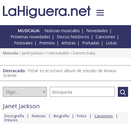
MUSICALIA:
Noticias musicales
Novedades
Próximas novedades
Discos históricos
Canciones
Festivales
Premios
Artistas
Portadas
Listas
Musicalia
>
Janet Jackson
>
Unbreakable
> Dammn baby
Destacado:
'Petal' es el octavo álbum de estudio de Ariana
Grande
Janet Jackson
Discografía
Noticias
Biografía
Fotos
Canciones
Enlaces