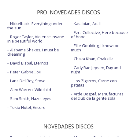
PRO. NOVEDADES DISCOS
Nickelback, Everything under
Kasabian, Act III
the sun
Ezra Collective, Here because
Roger Taylor, Violence insane
of hope
in a beautiful world
Ellie Goulding, I know too
Alabama Shakes, I must be
much
dreaming
Chaka Khan, Chakzilla
David Bisbal, Eternos
Carly Rae Jepsen, Day and
Peter Gabriel, o/i
night
Lana Del Rey, Stove
Los Zigarros, Carne con
patatas
Alex Warren, Wildchild
Arde Bogotá, Manufacturas
del club de la gente sola
Sam Smith, Hazel eyes
Tokio Hotel, Encore
NOVEDADES DISCOS