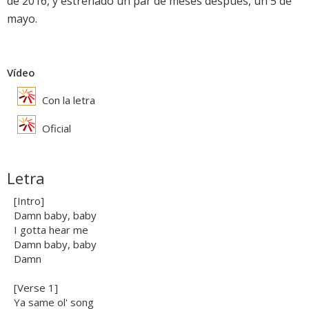
de 2016, y estrenado un par de meses después, un 5 de
mayo.
Vídeo
Con la letra
Oficial
Letra
[Intro]
Damn baby, baby
I gotta hear me
Damn baby, baby
Damn
[Verse 1]
Ya same ol' song