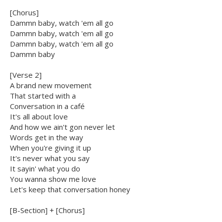
[Chorus]
Dammn baby, watch 'em all go
Dammn baby, watch 'em all go
Dammn baby, watch 'em all go
Dammn baby
[Verse 2]
A brand new movement
That started with a
Conversation in a café
It's all about love
And how we ain't gon never let
Words get in the way
When you're giving it up
It's never what you say
It sayin' what you do
You wanna show me love
Let's keep that conversation honey
[B-Section] + [Chorus]