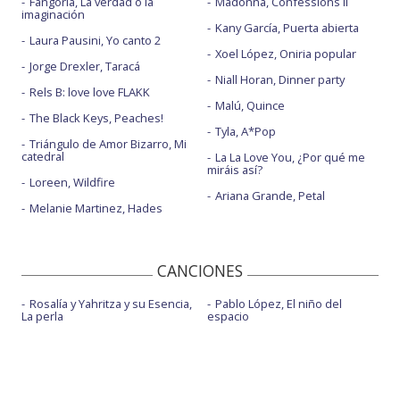
Fangoria, La verdad o la
Madonna, Confessions II
imaginación
Kany García, Puerta abierta
Laura Pausini, Yo canto 2
Xoel López, Oniria popular
Jorge Drexler, Taracá
Niall Horan, Dinner party
Rels B: love love FLAKK
Malú, Quince
The Black Keys, Peaches!
Tyla, A*Pop
Triángulo de Amor Bizarro, Mi
catedral
La La Love You, ¿Por qué me
miráis así?
Loreen, Wildfire
Ariana Grande, Petal
Melanie Martinez, Hades
CANCIONES
Rosalía y Yahritza y su Esencia,
Pablo López, El niño del
La perla
espacio