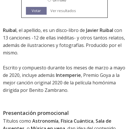
Un rollo
Votar
Ver resultados
Ruibal
, el apellido, es un disco-libro de
Javier Ruibal
con
13 canciones -12 de ellas inéditas- y otros tantos relatos,
además de ilustraciones y fotografías. Producido por el
mismo.
Escrito y compuesto durante los meses de marzo a mayo
de 2020, incluye además
Intemperie
, Premio Goya a la
mejor canción original 2020 de la
película homónima
dirigida por Benito Zambrano.
Presentación promocional
Títulos como
Astronomía
,
Física Cuántica
,
Sala de
Ausentes
, o
Música en vena
, dan idea del contenido.