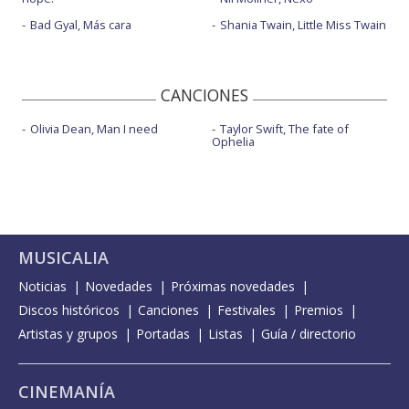
Bad Gyal, Más cara
Shania Twain, Little Miss Twain
CANCIONES
Olivia Dean, Man I need
Taylor Swift, The fate of
Ophelia
MUSICALIA
Noticias
Novedades
Próximas novedades
Discos históricos
Canciones
Festivales
Premios
Artistas y grupos
Portadas
Listas
Guía / directorio
CINEMANÍA