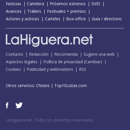
Noticias
Cartelera
Próximos estrenos
DVD
Avances
Tráilers
Festivales + premios
Actores y actrices
Carteles
Box-office
Guía / directorio
Contacto
Redacción
Recomienda
Sugiere una web
Aspectos legales
Política de privacidad
(
Cambiar
)
Cookies
Publicidad y webmasters
RSS
Otros servicios:
Chistes
|
Top10Listas.com
LaHiguera.net. Todos los derechos reservados