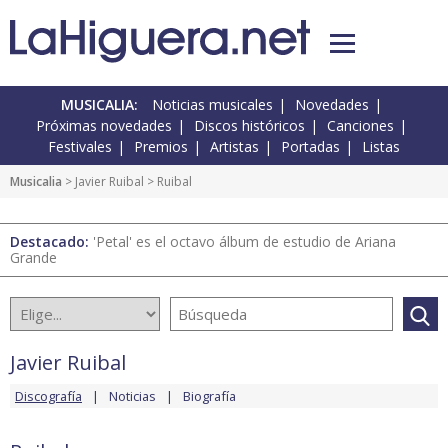
MUSICALIA:
Noticias musicales
Novedades
Próximas novedades
Discos históricos
Canciones
Festivales
Premios
Artistas
Portadas
Listas
Musicalia
>
Javier Ruibal
> Ruibal
Destacado:
'Petal' es el octavo álbum de estudio de Ariana
Grande
Javier Ruibal
Discografía
Noticias
Biografía