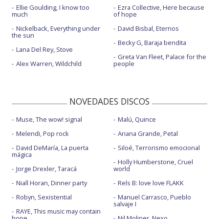
Ellie Goulding, I know too
Ezra Collective, Here because
much
of hope
Nickelback, Everything under
David Bisbal, Eternos
the sun
Becky G, Baraja bendita
Lana Del Rey, Stove
Greta Van Fleet, Palace for the
Alex Warren, Wildchild
people
NOVEDADES DISCOS
Muse, The wow! signal
Malú, Quince
Melendi, Pop rock
Ariana Grande, Petal
David DeMaría, La puerta
Siloé, Terrorismo emocional
mágica
Holly Humberstone, Cruel
Jorge Drexler, Taracá
world
Niall Horan, Dinner party
Rels B: love love FLAKK
Robyn, Sexistential
Manuel Carrasco, Pueblo
salvaje I
RAYE, This music may contain
hope.
Nil Moliner, Nexo