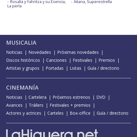
Rosalía y Yahritza y su Esencia,
Aitana, Superestrella
La perla
MUSICALIA
Noticias
Novedades
Próximas novedades
Discos históricos
Canciones
Festivales
Premios
Artistas y grupos
Portadas
Listas
Guía / directorio
CINEMANÍA
Noticias
Cartelera
Próximos estrenos
DVD
Avances
Tráilers
Festivales + premios
Actores y actrices
Carteles
Box-office
Guía / directorio