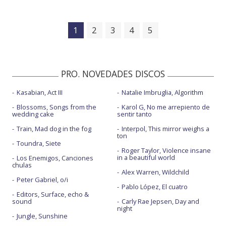
1
2
3
4
5
PRO. NOVEDADES DISCOS
Kasabian, Act III
Natalie Imbruglia, Algorithm
Blossoms, Songs from the
Karol G, No me arrepiento de
wedding cake
sentir tanto
Train, Mad dog in the fog
Interpol, This mirror weighs a
ton
Toundra, Siete
Roger Taylor, Violence insane
in a beautiful world
Los Enemigos, Canciones
chulas
Alex Warren, Wildchild
Peter Gabriel, o/i
Pablo López, El cuatro
Editors, Surface, echo &
sound
Carly Rae Jepsen, Day and
night
Jungle, Sunshine