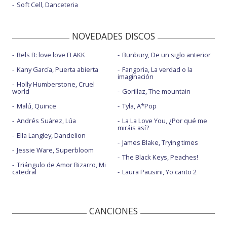
Soft Cell, Danceteria
NOVEDADES DISCOS
Rels B: love love FLAKK
Bunbury, De un siglo anterior
Kany García, Puerta abierta
Fangoria, La verdad o la
imaginación
Holly Humberstone, Cruel
world
Gorillaz, The mountain
Malú, Quince
Tyla, A*Pop
Andrés Suárez, Lúa
La La Love You, ¿Por qué me
miráis así?
Ella Langley, Dandelion
James Blake, Trying times
Jessie Ware, Superbloom
The Black Keys, Peaches!
Triángulo de Amor Bizarro, Mi
catedral
Laura Pausini, Yo canto 2
CANCIONES