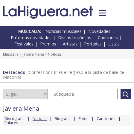
MUSICALIA:
Noticias musicales
Novedades
Próximas novedades
Discos históricos
Canciones
Festivales
Premios
Artistas
Portadas
Listas
Musicalia
>
Javiera Mena
> Noticias
Destacado:
'Confessions II' es el regreso a la pista de baile de
Madonna
Javiera Mena
Discografía
Noticias
Biografía
Fotos
Canciones
Enlaces