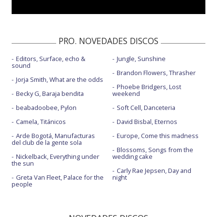
Dentro de ti
Dentro de ti - con la letra
PRO. NOVEDADES DISCOS
Diva
Editors, Surface, echo &
Jungle, Sunshine
Dos
sound
Brandon Flowers, Thrasher
Dunas - con Myriam Hernández
Jorja Smith, What are the odds
Phoebe Bridgers, Lost
Becky G, Baraja bendita
weekend
Entre las dos - con Miranda!
beabadoobee, Pylon
Soft Cell, Danceteria
Entropía - con letra
Camela, Titánicos
David Bisbal, Eternos
Espejo
Arde Bogotá, Manufacturas
Europe, Come this madness
del club de la gente sola
Flashback
Blossoms, Songs from the
Nickelback, Everything under
wedding cake
the sun
Intuición - con Li Saumet
Carly Rae Jepsen, Day and
Greta Van Fleet, Palace for the
night
La isla de Lesbos
people
Mar de Coral - con Santiago Motorizado
Me gustas tú