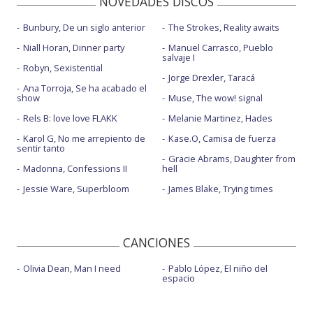
NOVEDADES DISCOS
Mujer contra mujer
Bunbury, De un siglo anterior
The Strokes, Reality awaits
Na na na
Niall Horan, Dinner party
Manuel Carrasco, Pueblo
salvaje I
Robyn, Sexistential
Vicios y defectos - con Dorian
Jorge Drexler, Taracá
Ana Torroja, Se ha acabado el
Volver a llorar
show
Muse, The wow! signal
Rels B: love love FLAKK
Melanie Martinez, Hades
Karol G, No me arrepiento de
Kase.O, Camisa de fuerza
sentir tanto
Gracie Abrams, Daughter from
Madonna, Confessions II
hell
Jessie Ware, Superbloom
James Blake, Trying times
CANCIONES
Olivia Dean, Man I need
Pablo López, El niño del
espacio