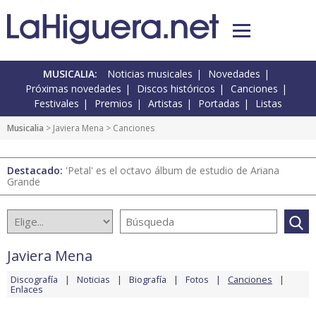
MUSICALIA:
Noticias musicales
Novedades
Próximas novedades
Discos históricos
Canciones
Festivales
Premios
Artistas
Portadas
Listas
Musicalia
>
Javiera Mena
> Canciones
Destacado:
'Petal' es el octavo álbum de estudio de Ariana
Grande
Javiera Mena
Discografía
Noticias
Biografía
Fotos
Canciones
Enlaces