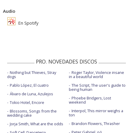
Audio
En Spotify
PRO. NOVEDADES DISCOS
Nothing but Thieves, Stray
Roger Taylor, Violence insane
dogs
in a beautiful world
Pablo López, El cuatro
The Script, The user's guide to
being human
Álvaro de Luna, Azulejos
Phoebe Bridgers, Lost
weekend
Tokio Hotel, Encore
Interpol, This mirror weighs a
Blossoms, Songs from the
ton
wedding cake
Brandon Flowers, Thrasher
Jorja Smith, What are the odds
Peter Gabriel, o/i
Soft Cell, Danceteria