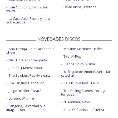
David Bisbal, Eternos
Ellie Goulding, I know too
much
La Casa Azul, Fauna y flora
subacuática
NOVEDADES DISCOS
Ana Torroja, Se ha acabado el
Melanie Martinez, Hades
show
Tyla, A*Pop
Niall Horan, Dinner party
Sienna Spiro, Visitor
Juanes, JuanesTeban
Triángulo de Amor Bizarro, Mi
The Strokes, Reality awaits
catedral
Ella Langley, Dandelion
Rels B: love love FLAKK
Jorge Drexler, Taracá
The Rolling Stones, Foreign
tongues
Loreen, Wildfire
Nil Moliner, Nexo
Fangoria, La verdad o la
imaginación
Kase.O, Camisa de fuerza