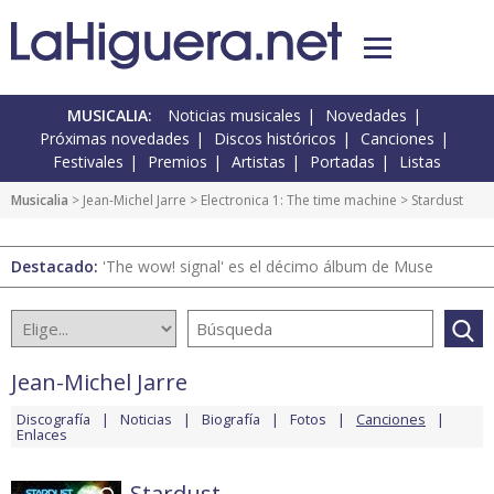
MUSICALIA:
Noticias musicales
Novedades
Próximas novedades
Discos históricos
Canciones
Festivales
Premios
Artistas
Portadas
Listas
Musicalia
>
Jean-Michel Jarre
>
Electronica 1: The time machine
> Stardust
Destacado:
'The wow! signal' es el décimo álbum de Muse
Jean-Michel Jarre
Discografía
Noticias
Biografía
Fotos
Canciones
Enlaces
Stardust