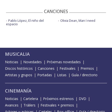
CANCIONES
Pablo López, El niño del
Olivia Dean, Man I need
espacio
MUSICALIA
Noticias
Novedades
Próximas novedades
Discos históricos
Canciones
Festivales
Premios
Artistas y grupos
Portadas
Listas
Guía / directorio
CINEMANÍA
Noticias
Cartelera
Próximos estrenos
DVD
Avances
Tráilers
Festivales + premios
Actores y actrices
Carteles
Box-office
Guía / directorio