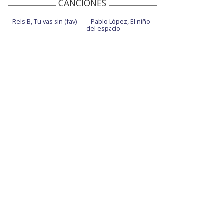
CANCIONES
Rels B, Tu vas sin (fav)
Pablo López, El niño
del espacio