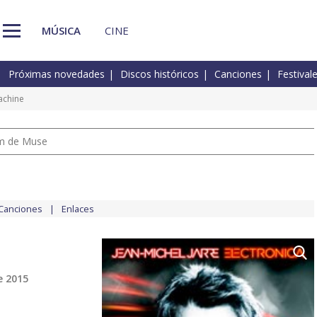
MÚSICA
CINE
Próximas novedades
Discos históricos
Canciones
Festival
achine
um de Muse
Canciones
Enlaces
e 2015