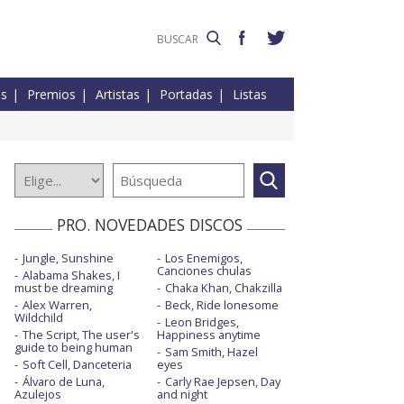
es
Premios
Artistas
Portadas
Listas
PRO. NOVEDADES DISCOS
Jungle, Sunshine
Los Enemigos,
Canciones chulas
Alabama Shakes, I
must be dreaming
Chaka Khan, Chakzilla
Alex Warren,
Beck, Ride lonesome
Wildchild
Leon Bridges,
The Script, The user's
Happiness anytime
guide to being human
Sam Smith, Hazel
Soft Cell, Danceteria
eyes
Álvaro de Luna,
Carly Rae Jepsen, Day
Azulejos
and night