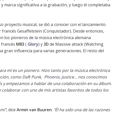
 y marca significativa a la grabación, y luego él completaba
so proyecto musical, se dió a conocer con el lanzamiento
r francés Gesaffelstein (Conquistador). Desde entonces,
n los pioneros de la música electrónica alemana
a francés
M83
(
Glory
) y
3D
de
Massive attack
(Watching
a gran influencia para varias generaciones. El resto del
para mí es un pionero. Hizo tanto por la música electrónica
ración, como
Daft Punk
,
Phoenix
, Justice... nos conocimos
ís y empezamos a hablar de una colaboración en su álbum.
 colaborar con uno de mis artistas favoritos de todos los
 mí"
, dice
Armin van Buuren
.
"Él ha sido una de las razones