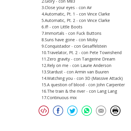
2.Glory - con M83
3.Close your eyes - con Air
4.Automatic, Pt. 1 - con Vince Clarke
5.Automatic, Pt. 2 - con Vince Clarke
6.If! - con Little Boots
7.Immortals - con Fuck Buttons
8.Suns have gone - con Moby
9.Conquistador - con Gesaffelstein
10.Travelator, Pt. 2 - con Pete Townshend
11.Zero gravity - con Tangerine Dream
12.Rely on me - con Laurie Anderson
13.Stardust - con Armin van Buuren
14.Watching you - con 3D (Massive Attack)
15.A question of blood - con John Carpenter
16.The train & the river - con Lang Lang
17.Continuous mix