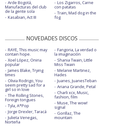
Arde Bogotá,
Los Zigarros, Carne
Manufacturas del club
con patatas
de la gente sola
Train, Mad dog in the
Kasabian, Act III
fog
NOVEDADES DISCOS
RAYE, This music may
Fangoria, La verdad o
contain hope.
la imaginación
Xoel López, Oniria
Shania Twain, Little
popular
Miss Twain
James Blake, Trying
Melanie Martinez,
times
Hades
Olivia Rodrigo, You
Juanes, JuanesTeban
seem pretty sad for a
Ariana Grande, Petal
girl so in love
Charli xcx, Music,
The Rolling Stones,
fashion, film
Foreign tongues
Muse, The wow!
Tyla, A*Pop
signal
Jorge Drexler, Taracá
Gorillaz, The
Julieta Venegas,
mountain
Norteña