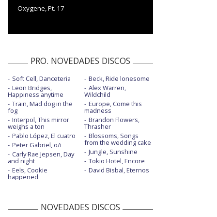
Oxygene, Pt. 17
PRO. NOVEDADES DISCOS
Soft Cell, Danceteria
Beck, Ride lonesome
Leon Bridges,
Alex Warren,
Happiness anytime
Wildchild
Train, Mad dog in the
Europe, Come this
fog
madness
Interpol, This mirror
Brandon Flowers,
weighs a ton
Thrasher
Pablo López, El cuatro
Blossoms, Songs
from the wedding cake
Peter Gabriel, o/i
Jungle, Sunshine
Carly Rae Jepsen, Day
and night
Tokio Hotel, Encore
Eels, Cookie
David Bisbal, Eternos
happened
NOVEDADES DISCOS