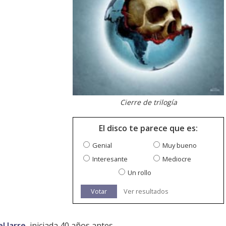
Cierre de trilogía
El disco te parece que es:
Genial
Muy bueno
Interesante
Mediocre
Un rollo
Votar
Ver resultados
l Jarre
, iniciada 40 años antes.