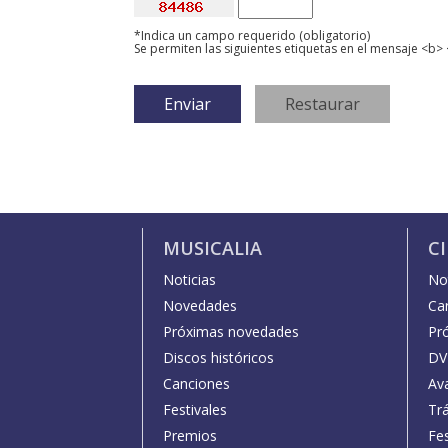
*Indica un campo requerido (obligatorio)
Se permiten las siguientes etiquetas en el mensaje <b> 
MUSICALIA
C
Noticias
Not
Novedades
Car
Próximas novedades
Pr
Discos históricos
DV
Canciones
Av
Festivales
Trá
Premios
Fe