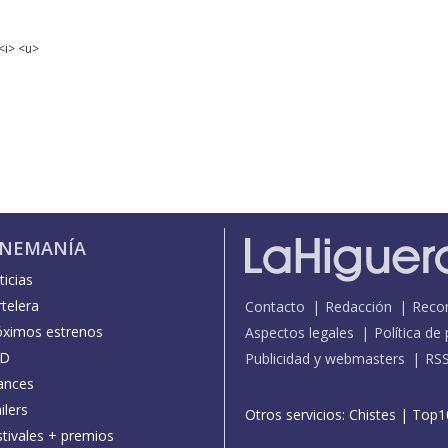
<i> <u>
INEMANÍA
icias
telera
Contacto
Redacción
Reco
óximos estrenos
Aspectos legales
Política de
D
Publicidad y webmasters
RS
ances
ilers
Otros servicios:
Chistes
|
Top1
stivales + premios