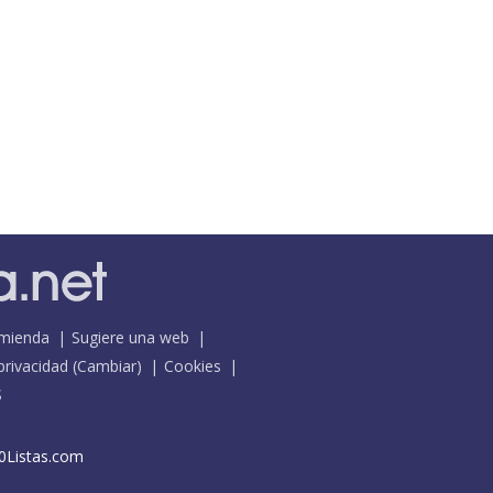
mienda
Sugiere una web
 privacidad
(
Cambiar
)
Cookies
S
0Listas.com