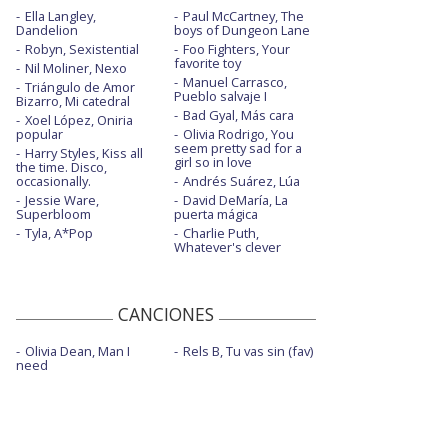
Ella Langley,
Paul McCartney, The
Dandelion
boys of Dungeon Lane
Robyn, Sexistential
Foo Fighters, Your
favorite toy
Nil Moliner, Nexo
Manuel Carrasco,
Triángulo de Amor
Pueblo salvaje I
Bizarro, Mi catedral
Bad Gyal, Más cara
Xoel López, Oniria
popular
Olivia Rodrigo, You
seem pretty sad for a
Harry Styles, Kiss all
girl so in love
the time. Disco,
occasionally.
Andrés Suárez, Lúa
Jessie Ware,
David DeMaría, La
Superbloom
puerta mágica
Tyla, A*Pop
Charlie Puth,
Whatever's clever
CANCIONES
Olivia Dean, Man I
Rels B, Tu vas sin (fav)
need