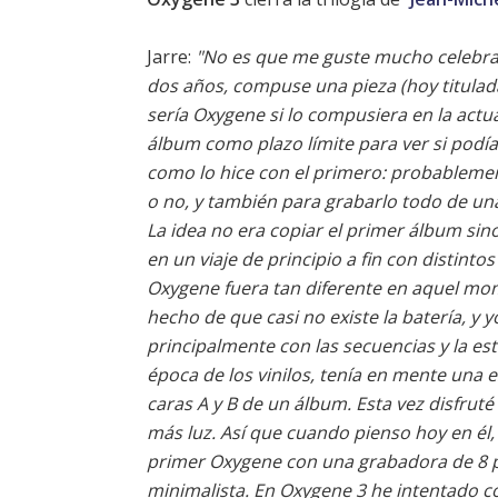
Jarre:
"No es que me guste mucho celebrar
dos años, compuse una pieza (hoy titula
sería Oxygene si lo compusiera en la actua
álbum como plazo límite para ver si podí
como lo hice con el primero: probablemen
o no, y también para grabarlo todo de una 
La idea no era copiar el primer álbum si
en un viaje de principio a fin con distinto
Oxygene fuera tan diferente en aquel mom
hecho de que casi no existe la batería, y
principalmente con las secuencias y la e
época de los vinilos, tenía en mente una 
caras A y B de un álbum. Esta vez disfrut
más luz. Así que cuando pienso hoy en él, 
primer Oxygene con una grabadora de 8 p
minimalista. En Oxygene 3 he intentado 