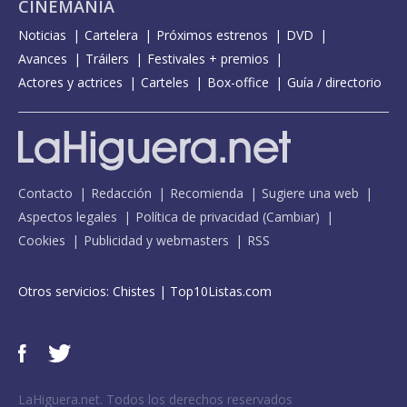
CINEMANÍA
Noticias
Cartelera
Próximos estrenos
DVD
Avances
Tráilers
Festivales + premios
Actores y actrices
Carteles
Box-office
Guía / directorio
Contacto
Redacción
Recomienda
Sugiere una web
Aspectos legales
Política de privacidad
(
Cambiar
)
Cookies
Publicidad y webmasters
RSS
Otros servicios:
Chistes
|
Top10Listas.com
LaHiguera.net. Todos los derechos reservados