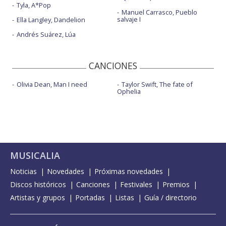
Tyla, A*Pop
Manuel Carrasco, Pueblo
salvaje I
Ella Langley, Dandelion
Andrés Suárez, Lúa
CANCIONES
Olivia Dean, Man I need
Taylor Swift, The fate of
Ophelia
MUSICALIA
Noticias
Novedades
Próximas novedades
Discos históricos
Canciones
Festivales
Premios
Artistas y grupos
Portadas
Listas
Guía / directorio