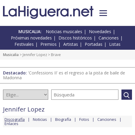
MUSICALIA:
Noticias musicales
Novedades
Próximas novedades
Discos históricos
Canciones
Festivales
Premios
Artistas
Portadas
Listas
Musicalia
>
Jennifer Lopez
> Brave
Destacado:
'Confessions II' es el regreso a la pista de baile de
Madonna
Jennifer Lopez
Discografía
Noticias
Biografía
Fotos
Canciones
Enlaces