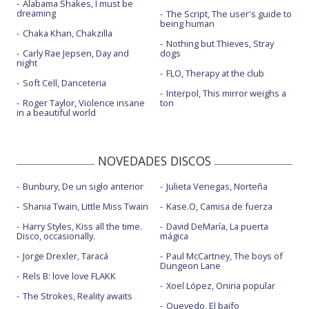
Alabama Shakes, I must be
dreaming
The Script, The user's guide to
being human
Chaka Khan, Chakzilla
Nothing but Thieves, Stray
Carly Rae Jepsen, Day and
dogs
night
FLO, Therapy at the club
Soft Cell, Danceteria
Interpol, This mirror weighs a
Roger Taylor, Violence insane
ton
in a beautiful world
NOVEDADES DISCOS
Bunbury, De un siglo anterior
Julieta Venegas, Norteña
Shania Twain, Little Miss Twain
Kase.O, Camisa de fuerza
Harry Styles, Kiss all the time.
David DeMaría, La puerta
Disco, occasionally.
mágica
Jorge Drexler, Taracá
Paul McCartney, The boys of
Dungeon Lane
Rels B: love love FLAKK
Xoel López, Oniria popular
The Strokes, Reality awaits
Quevedo, El baifo