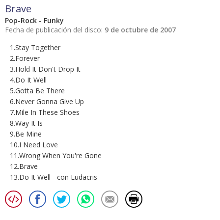
Brave
Pop-Rock - Funky
Fecha de publicación del disco:
9 de octubre de 2007
1.Stay Together
2.Forever
3.Hold It Don't Drop It
4.Do It Well
5.Gotta Be There
6.Never Gonna Give Up
7.Mile In These Shoes
8.Way It Is
9.Be Mine
10.I Need Love
11.Wrong When You're Gone
12.Brave
13.Do It Well - con Ludacris