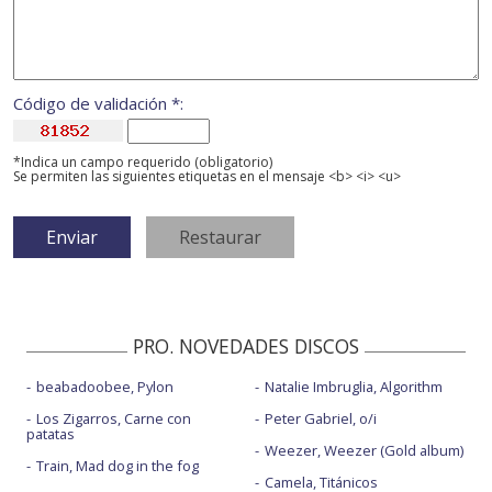
Código de validación *:
*Indica un campo requerido (obligatorio)
Se permiten las siguientes etiquetas en el mensaje <b> <i> <u>
PRO. NOVEDADES DISCOS
beabadoobee, Pylon
Natalie Imbruglia, Algorithm
Los Zigarros, Carne con
Peter Gabriel, o/i
patatas
Weezer, Weezer (Gold album)
Train, Mad dog in the fog
Camela, Titánicos