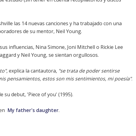
hville las 14 nuevas canciones y ha trabajado con una
boradores de su mentor,
Neil Young
.
us influencias, Nina Simone, Joni Mitchell o Rickie Lee
Haggard y
Neil Young
, se sientan orgullosos.
to"
, explica la cantautora,
"se trata de poder sentirse
mis pensamientos, estos son mis sentimientos, mi poesía"
.
e su debut, 'Piece of you' (1995).
en
My father's daughter
.