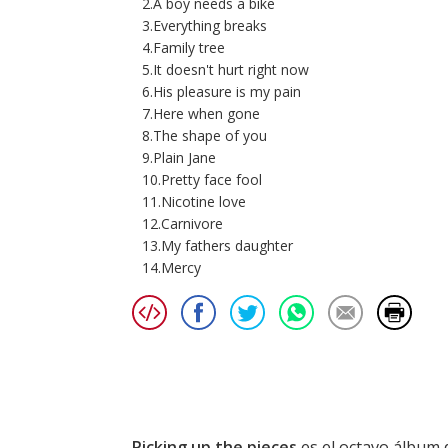
2.A boy needs a bike
3.Everything breaks
4.Family tree
5.It doesn't hurt right now
6.His pleasure is my pain
7.Here when gone
8.The shape of you
9.Plain Jane
10.Pretty face fool
11.Nicotine love
12.Carnivore
13.My fathers daughter
14.Mercy
Picking up the pieces
es el octavo álbum d