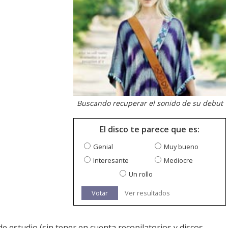
Buscando recuperar el sonido de su debut
El disco te parece que es:
Genial
Muy bueno
Interesante
Mediocre
Un rollo
Votar
Ver resultados
e estudio (sin tener en cuenta recopilatorios y discos