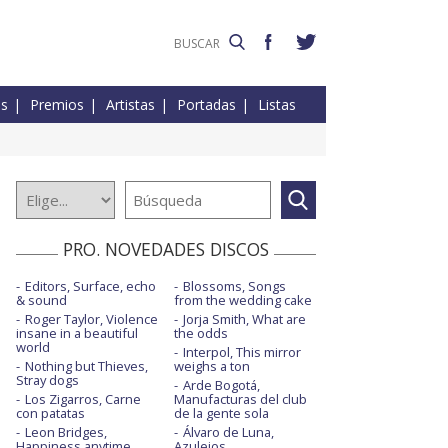
es
Premios
Artistas
Portadas
Listas
PRO. NOVEDADES DISCOS
Editors, Surface, echo
Blossoms, Songs
& sound
from the wedding cake
Roger Taylor, Violence
Jorja Smith, What are
insane in a beautiful
the odds
world
Interpol, This mirror
Nothing but Thieves,
weighs a ton
Stray dogs
Arde Bogotá,
Los Zigarros, Carne
Manufacturas del club
con patatas
de la gente sola
Leon Bridges,
Álvaro de Luna,
Happiness anytime
Azulejos