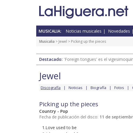
MUSICALIA:
Noticias musicales
Novedades
Musicalia
>
Jewel
> Picking up the pieces
Destacado:
'Foreign tongues' es el vigesimoqui
Jewel
Discografía
Noticias
Biografía
Fotos
Picking up the pieces
Country - Pop
Fecha de publicación del disco:
11 de septiembr
1.Love used to be