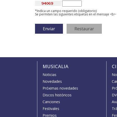
*Indica un campo requerido (obligatorio)
Se permiten las siguientes etiquetas en el mensaje <b> 
MUSICALIA
C
Noticias
Not
Novedades
Car
Próximas novedades
Pr
Discos históricos
DV
Canciones
Av
Festivales
Trá
Premios
Fe