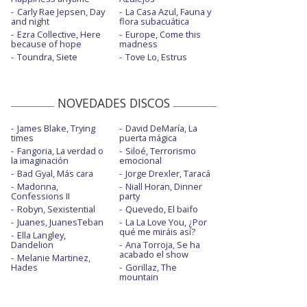
Carly Rae Jepsen, Day
La Casa Azul, Fauna y
and night
flora subacuática
Ezra Collective, Here
Europe, Come this
because of hope
madness
Toundra, Siete
Tove Lo, Estrus
NOVEDADES DISCOS
James Blake, Trying
David DeMaría, La
times
puerta mágica
Fangoria, La verdad o
Siloé, Terrorismo
la imaginación
emocional
Bad Gyal, Más cara
Jorge Drexler, Taracá
Madonna,
Niall Horan, Dinner
Confessions II
party
Robyn, Sexistential
Quevedo, El baifo
Juanes, JuanesTeban
La La Love You, ¿Por
qué me miráis así?
Ella Langley,
Dandelion
Ana Torroja, Se ha
acabado el show
Melanie Martinez,
Hades
Gorillaz, The
mountain