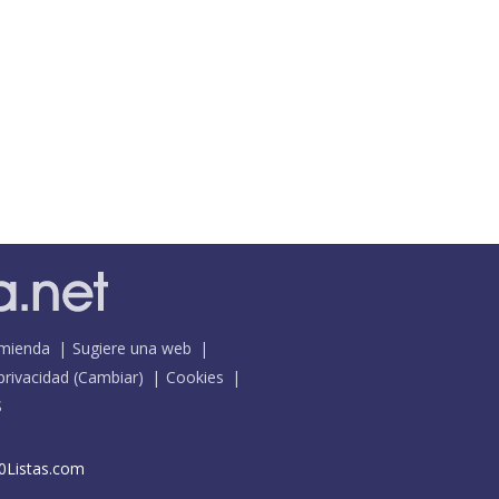
mienda
Sugiere una web
 privacidad
(
Cambiar
)
Cookies
S
0Listas.com