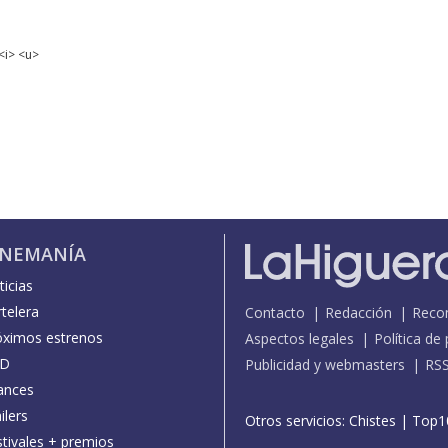
<i> <u>
INEMANÍA
icias
telera
Contacto
Redacción
Reco
óximos estrenos
Aspectos legales
Política de
D
Publicidad y webmasters
RS
ances
ilers
Otros servicios:
Chistes
|
Top1
stivales + premios