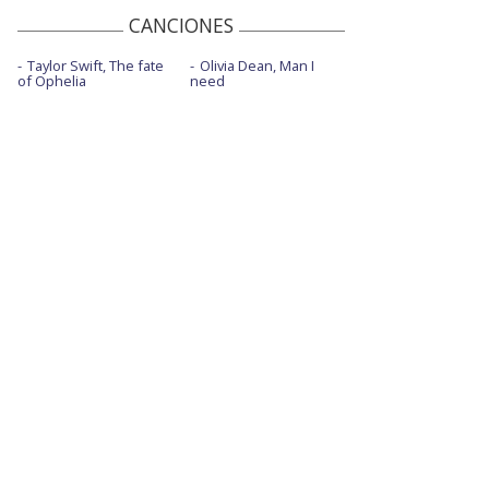
CANCIONES
Taylor Swift, The fate
Olivia Dean, Man I
of Ophelia
need