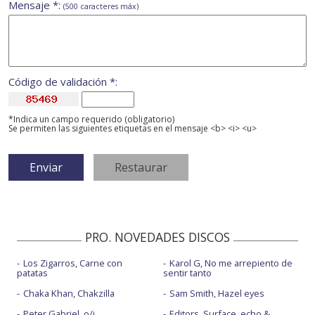
Mensaje *:
(500 caracteres máx)
Código de validación *:
*Indica un campo requerido (obligatorio)
Se permiten las siguientes etiquetas en el mensaje <b> <i> <u>
PRO. NOVEDADES DISCOS
Los Zigarros, Carne con
Karol G, No me arrepiento de
patatas
sentir tanto
Chaka Khan, Chakzilla
Sam Smith, Hazel eyes
Peter Gabriel, o/i
Editors, Surface, echo &