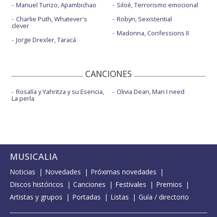
Manuel Turizo, Apambichao
Siloé, Terrorismo emocional
Charlie Puth, Whatever's
Robyn, Sexistential
clever
Madonna, Confessions II
Jorge Drexler, Taracá
CANCIONES
Rosalía y Yahritza y su Esencia,
Olivia Dean, Man I need
La perla
MUSICALIA
Noticias
Novedades
Próximas novedades
Discos históricos
Canciones
Festivales
Premios
Artistas y grupos
Portadas
Listas
Guía / directorio