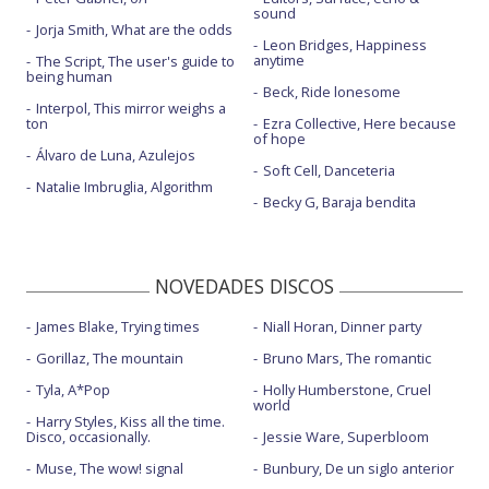
sound
Jorja Smith, What are the odds
Leon Bridges, Happiness
anytime
The Script, The user's guide to
being human
Beck, Ride lonesome
Interpol, This mirror weighs a
ton
Ezra Collective, Here because
of hope
Álvaro de Luna, Azulejos
Soft Cell, Danceteria
Natalie Imbruglia, Algorithm
Becky G, Baraja bendita
NOVEDADES DISCOS
James Blake, Trying times
Niall Horan, Dinner party
Gorillaz, The mountain
Bruno Mars, The romantic
Tyla, A*Pop
Holly Humberstone, Cruel
world
Harry Styles, Kiss all the time.
Disco, occasionally.
Jessie Ware, Superbloom
Muse, The wow! signal
Bunbury, De un siglo anterior