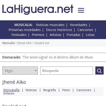
MUSICALIA:
Noticias musicales
Novedades
Próximas novedades
Discos históricos
Canciones
Festivales
Premios
Artistas
Portadas
Listas
Musicalia
>
Jhené Aiko
> Souled out
Destacado:
'The wow! signal' es el décimo álbum de Muse
Jhené Aiko
Discografía
Noticias
Biografía
Fotos
Canciones
Enlaces