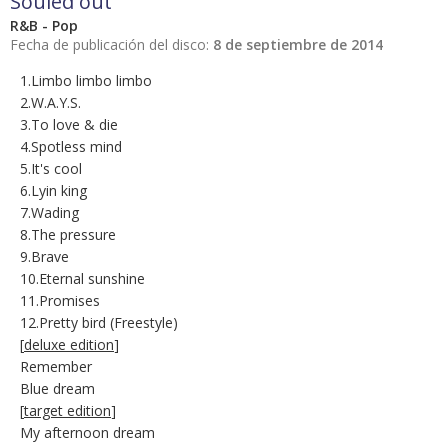
Souled out
R&B - Pop
Fecha de publicación del disco:
8 de septiembre de 2014
1.Limbo limbo limbo
2.W.A.Y.S.
3.To love & die
4.Spotless mind
5.It's cool
6.Lyin king
7.Wading
8.The pressure
9.Brave
10.Eternal sunshine
11.Promises
12.Pretty bird (Freestyle)
[
deluxe edition
]
Remember
Blue dream
[
target edition
]
My afternoon dream