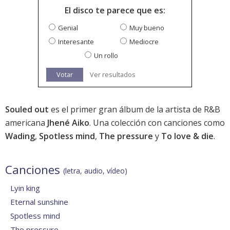
El disco te parece que es:
Genial
Muy bueno
Interesante
Mediocre
Un rollo
Votar
Ver resultados
Souled out
es el primer gran álbum de la artista de R&B
americana
Jhené Aiko
. Una colección con canciones como
Wading
,
Spotless mind
,
The pressure
y
To love & die
.
Canciones
(letra, audio, vídeo)
Lyin king
Eternal sunshine
Spotless mind
The pressure