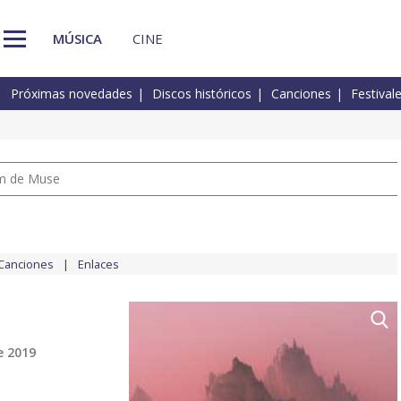
MÚSICA
CINE
Próximas novedades
Discos históricos
Canciones
Festival
um de Muse
Canciones
Enlaces
e 2019