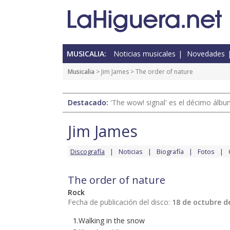
MUSICALIA:
Noticias musicales
Novedades
Musicalia
>
Jim James
> The order of nature
Destacado:
'The wow! signal' es el décimo álb
Jim James
Discografía
Noticias
Biografía
Fotos
The order of nature
Rock
Fecha de publicación del disco:
18 de octubre d
1.Walking in the snow