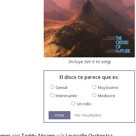
Incluye Set it to song
El disco te parece que es:
Genial
Muy bueno
Interesante
Mediocre
Un rollo
Votar
Ver resultados
James
con
Teddy Abrams
y la
Louisville Orchestra
.