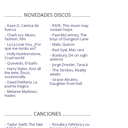
NOVEDADES DISCOS
Kase.O, Camisa de
RAYE, This music may
fuerza
contain hope.
Charli xcx, Music,
Paul McCartney, The
fashion, film
boys of Dungeon Lane
La La Love You, ¿Por
Malú, Quince
qué me miráis así?
Bad Gyal, Más cara
Holly Humberstone,
Bunbury, De un siglo
Cruel world
anterior
Quevedo, El baifo
Jorge Drexler, Taracá
Harry Styles, Kiss all
The Strokes, Reality
the time. Disco,
awaits
occasionally.
Gracie Abrams,
David DeMaría, La
Daughter from hell
puerta mágica
Melanie Martinez,
Hades
CANCIONES
Taylor Swift, The fate
Rosalía y Yahritza y su