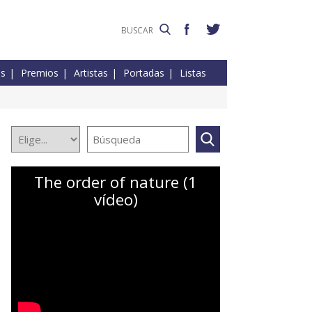
es
Premios
Artistas
Portadas
Listas
The order of nature (1
vídeo)