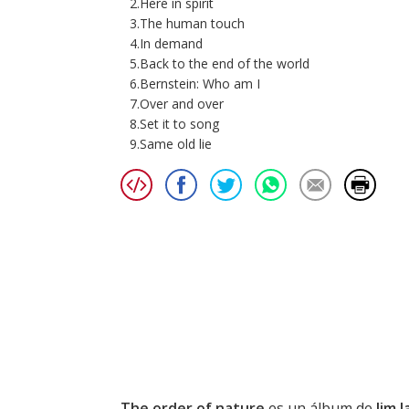
2.Here in spirit
3.The human touch
4.In demand
5.Back to the end of the world
6.Bernstein: Who am I
7.Over and over
8.Set it to song
9.Same old lie
The order of nature
es un álbum de
Jim 