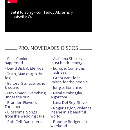
Set it to song - con Teddy Abrams y
Louisville O.
PRO. NOVEDADES DISCOS
Eels, Cookie
Alabama Shakes, I
happened
must be dreaming
David Bisbal, Eternos
Europe, Come this
madness
Train, Mad dog in the
fog
Greta Van Fleet,
Palace for the people
Editors, Surface, echo
& sound
Jungle, Sunshine
Nickelback, Everything
Natalie Imbruglia,
under the sun
Algorithm
Brandon Flowers,
Lana Del Rey, Stove
Thrasher
Roger Taylor, Violence
Blossoms, Songs
insane in a beautiful
from the wedding cake
world
Soft Cell, Danceteria
Phoebe Bridgers, Lost
weekend