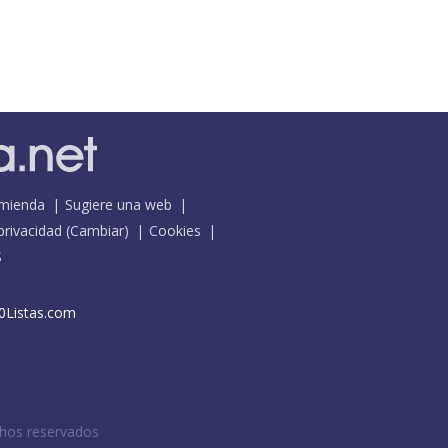
mienda
Sugiere una web
 privacidad
(
Cambiar
)
Cookies
S
0Listas.com
chos reservados