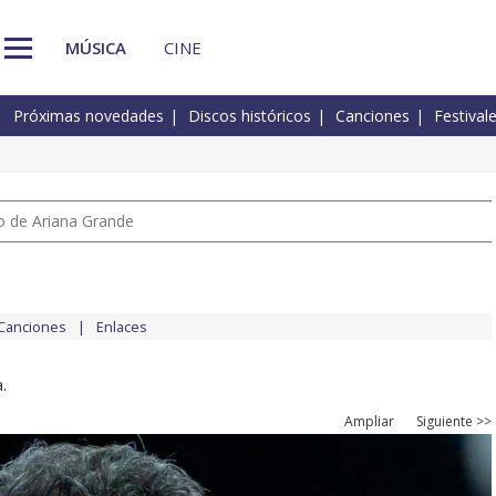
MÚSICA
CINE
Próximas novedades
Discos históricos
Canciones
Festival
io de Ariana Grande
Canciones
Enlaces
.
Ampliar
Siguiente >>