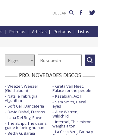
es
Premios
Artistas
Portadas
Listas
PRO. NOVEDADES DISCOS
Weezer, Weezer
Greta Van Fleet,
(Gold album)
Palace for the people
Natalie Imbruglia,
Kasabian, Act III
Algorithm
Sam Smith, Hazel
Soft Cell, Danceteria
eyes
David Bisbal, Eternos
Alex Warren,
Wildchild
Lana Del Rey, Stove
Interpol, This mirror
The Script, The user's
weighs a ton
guide to being human
La Casa Azul, Fauna y
Becky G, Baraja