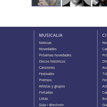
MUSICALIA
C
Noticias
Not
Novedades
Car
Próximas novedades
Pr
Discos históricos
DV
Canciones
Av
Festivales
Trá
Premios
Fe
Artistas y grupos
Act
Portadas
Car
Listas
Bo
Guía / directorio
Guí