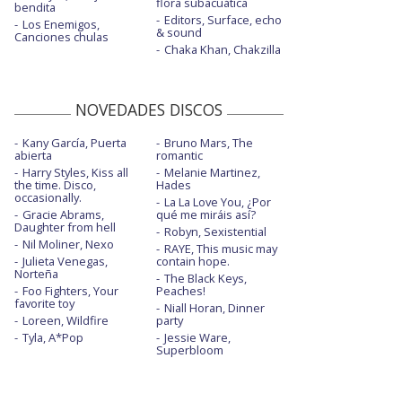
flora subacuática
bendita
Editors, Surface, echo
Los Enemigos,
& sound
Canciones chulas
Chaka Khan, Chakzilla
NOVEDADES DISCOS
Kany García, Puerta
Bruno Mars, The
abierta
romantic
Harry Styles, Kiss all
Melanie Martinez,
the time. Disco,
Hades
occasionally.
La La Love You, ¿Por
Gracie Abrams,
qué me miráis así?
Daughter from hell
Robyn, Sexistential
Nil Moliner, Nexo
RAYE, This music may
Julieta Venegas,
contain hope.
Norteña
The Black Keys,
Foo Fighters, Your
Peaches!
favorite toy
Niall Horan, Dinner
Loreen, Wildfire
party
Tyla, A*Pop
Jessie Ware,
Superbloom