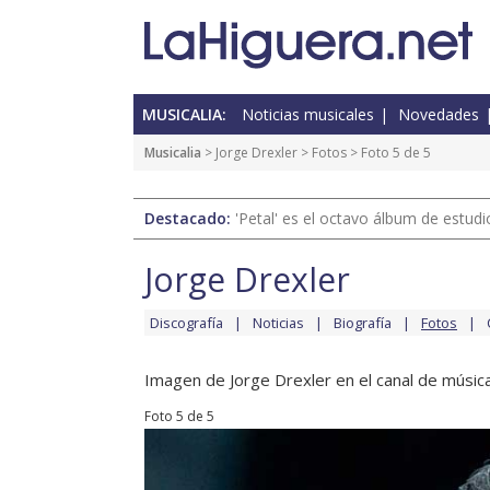
MUSICALIA:
Noticias musicales
Novedades
Musicalia
>
Jorge Drexler
>
Fotos
> Foto 5 de 5
Destacado:
'Petal' es el octavo álbum de estud
Jorge Drexler
Discografía
Noticias
Biografía
Fotos
Imagen de Jorge Drexler en el canal de música
Foto 5 de 5