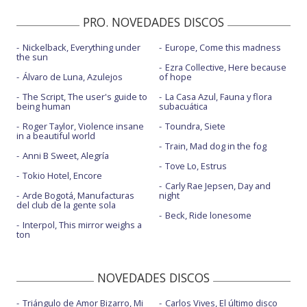
PRO. NOVEDADES DISCOS
Nickelback, Everything under
Europe, Come this madness
the sun
Ezra Collective, Here because
Álvaro de Luna, Azulejos
of hope
The Script, The user's guide to
La Casa Azul, Fauna y flora
being human
subacuática
Roger Taylor, Violence insane
Toundra, Siete
in a beautiful world
Train, Mad dog in the fog
Anni B Sweet, Alegría
Tove Lo, Estrus
Tokio Hotel, Encore
Carly Rae Jepsen, Day and
Arde Bogotá, Manufacturas
night
del club de la gente sola
Beck, Ride lonesome
Interpol, This mirror weighs a
ton
NOVEDADES DISCOS
Triángulo de Amor Bizarro, Mi
Carlos Vives, El último disco