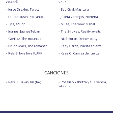
catedral
Vol. 1
Jorge Drexler, Taracá
Bad Gyal, Más cara
Laura Pausini, Yo canto 2
Julieta Venegas, Norteña
Tyla, A*Pop
Muse, The wow! signal
Juanes, JuanesTeban
The Strokes, Reality awaits
Gorillaz, The mountain
Niall Horan, Dinner party
Bruno Mars, The romantic
Kany García, Puerta abierta
Rels B: love love FLAKK
Kase.O, Camisa de fuerza
CANCIONES
Rels B, Tu vas sin (fav)
Rosalía y Yahritza y su Esencia,
La perla