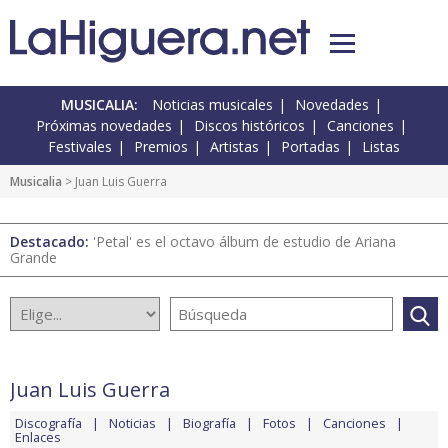
MUSICALIA:
Noticias musicales
Novedades
Próximas novedades
Discos históricos
Canciones
Festivales
Premios
Artistas
Portadas
Listas
Musicalia
> Juan Luis Guerra
Destacado:
'Petal' es el octavo álbum de estudio de Ariana
Grande
Juan Luis Guerra
Discografía
Noticias
Biografía
Fotos
Canciones
Enlaces