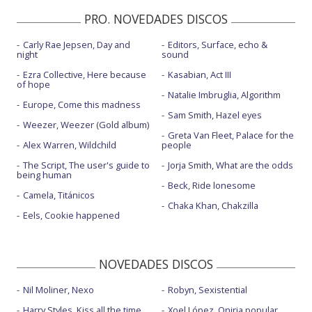
PRO. NOVEDADES DISCOS
Carly Rae Jepsen, Day and
Editors, Surface, echo &
night
sound
Ezra Collective, Here because
Kasabian, Act III
of hope
Natalie Imbruglia, Algorithm
Europe, Come this madness
Sam Smith, Hazel eyes
Weezer, Weezer (Gold album)
Greta Van Fleet, Palace for the
Alex Warren, Wildchild
people
The Script, The user's guide to
Jorja Smith, What are the odds
being human
Beck, Ride lonesome
Camela, Titánicos
Chaka Khan, Chakzilla
Eels, Cookie happened
NOVEDADES DISCOS
Nil Moliner, Nexo
Robyn, Sexistential
Harry Styles, Kiss all the time.
Xoel López, Oniria popular