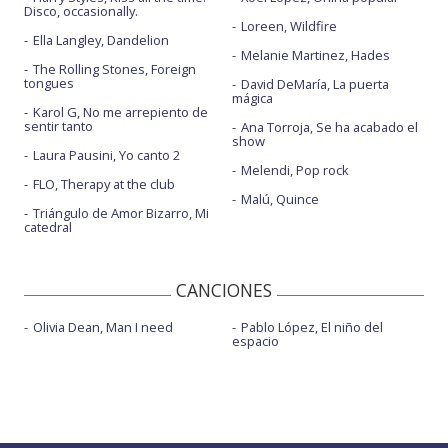
Disco, occasionally.
Loreen, Wildfire
Ella Langley, Dandelion
Melanie Martinez, Hades
The Rolling Stones, Foreign
tongues
David DeMaría, La puerta
mágica
Karol G, No me arrepiento de
sentir tanto
Ana Torroja, Se ha acabado el
show
Laura Pausini, Yo canto 2
Melendi, Pop rock
FLO, Therapy at the club
Malú, Quince
Triángulo de Amor Bizarro, Mi
catedral
CANCIONES
Olivia Dean, Man I need
Pablo López, El niño del
espacio