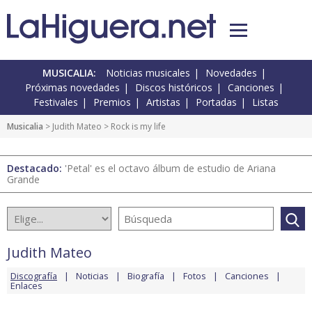
MUSICALIA:
Noticias musicales
Novedades
Próximas novedades
Discos históricos
Canciones
Festivales
Premios
Artistas
Portadas
Listas
Musicalia
>
Judith Mateo
> Rock is my life
Destacado:
'Petal' es el octavo álbum de estudio de Ariana
Grande
Judith Mateo
Discografía
Noticias
Biografía
Fotos
Canciones
Enlaces