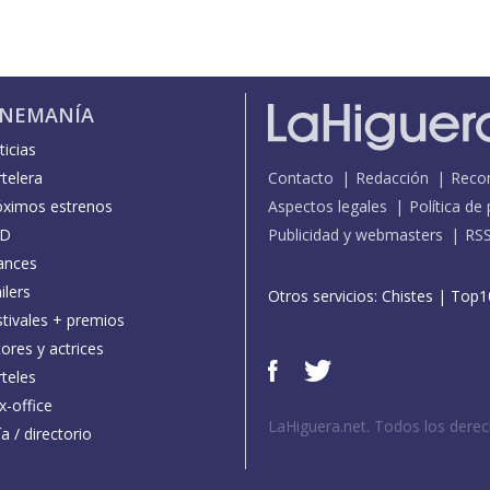
INEMANÍA
icias
telera
Contacto
Redacción
Reco
óximos estrenos
Aspectos legales
Política de
D
Publicidad y webmasters
RS
ances
ilers
Otros servicios:
Chistes
|
Top1
stivales + premios
ores y actrices
teles
x-office
LaHiguera.net. Todos los dere
a / directorio