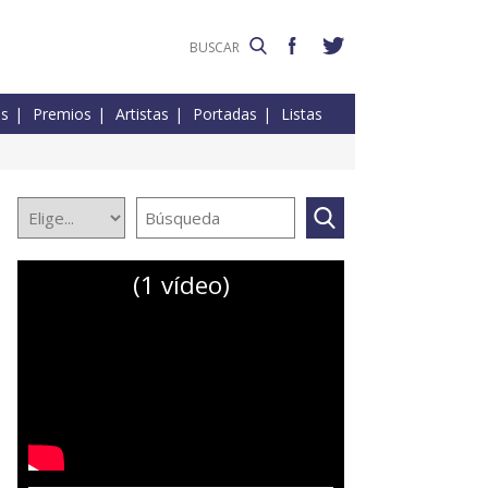
es
Premios
Artistas
Portadas
Listas
(1 vídeo)