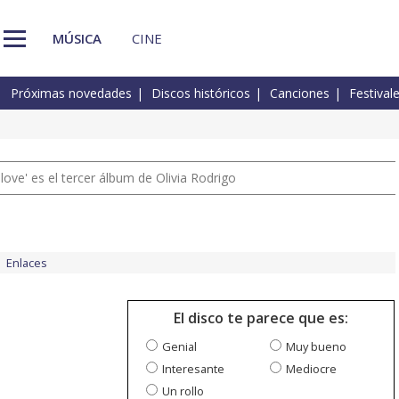
MÚSICA
CINE
Próximas novedades
Discos históricos
Canciones
Festival
 love' es el tercer álbum de Olivia Rodrigo
Enlaces
El disco te parece que es:
Genial
Muy bueno
Interesante
Mediocre
Un rollo