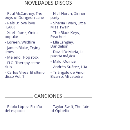
NOVEDADES DISCOS
Paul McCartney, The
Niall Horan, Dinner
boys of Dungeon Lane
party
Rels B: love love
Shania Twain, Little
FLAKK
Miss Twain
Xoel López, Oniria
The Black Keys,
popular
Peaches!
Loreen, Wildfire
Ella Langley,
Dandelion
James Blake, Trying
times
David DeMaría, La
puerta mágica
Melendi, Pop rock
Malú, Quince
FLO, Therapy at the
club
Andrés Suárez, Lúa
Carlos Vives, El último
Triángulo de Amor
disco Vol. 1
Bizarro, Mi catedral
CANCIONES
Pablo López, El niño
Taylor Swift, The fate
del espacio
of Ophelia