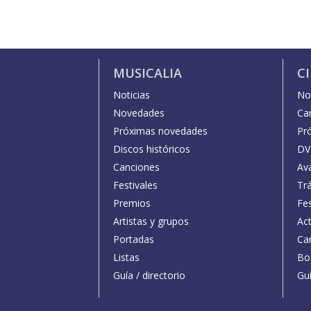
MUSICALIA
C
Noticias
Not
Novedades
Car
Próximas novedades
Pr
Discos históricos
DV
Canciones
Av
Festivales
Trá
Premios
Fe
Artistas y grupos
Act
Portadas
Car
Listas
Bo
Guía / directorio
Guí