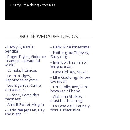
Pretty little thing - con Bas
PRO. NOVEDADES DISCOS
Becky G, Baraja
Beck, Ride lonesome
bendita
Nothing but Thieves,
Roger Taylor, Violence
Stray dogs
insane in a beautiful
Interpol, This mirror
world
weighs a ton
Camela, Titánicos
Lana Del Rey, Stove
Leon Bridges,
Ellie Goulding, I know
Happiness anytime
too much
Los Zigarros, Carne
Ezra Collective, Here
con patatas
because of hope
Europe, Come this
Alabama Shakes, I
madness
must be dreaming
Anni B Sweet, Alegría
La Casa Azul, Fauna y
Carly Rae Jepsen, Day
flora subacuática
and night