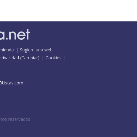
mienda
Sugiere una web
 privacidad
(
Cambiar
)
Cookies
S
0Listas.com
chos reservados