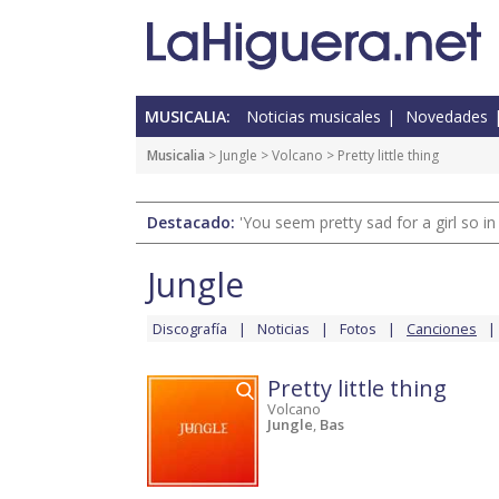
MUSICALIA:
Noticias musicales
Novedades
Musicalia
>
Jungle
>
Volcano
> Pretty little thing
Destacado:
'You seem pretty sad for a girl so in
Jungle
Discografía
Noticias
Fotos
Canciones
Pretty little thing
Volcano
Jungle
,
Bas