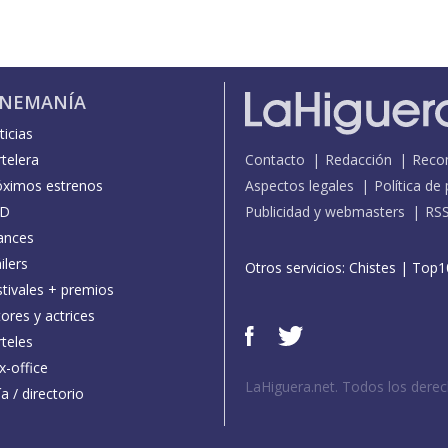
INEMANÍA
icias
telera
Contacto
Redacción
Reco
óximos estrenos
Aspectos legales
Política de
D
Publicidad y webmasters
RS
ances
ilers
Otros servicios:
Chistes
|
Top1
stivales + premios
ores y actrices
teles
x-office
LaHiguera.net. Todos los dere
a / directorio