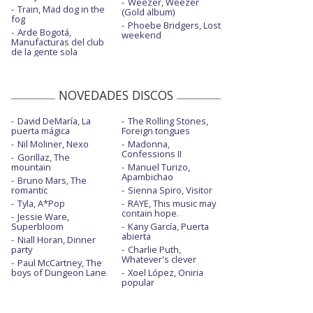
Weezer, Weezer
Train, Mad dog in the
(Gold album)
fog
Phoebe Bridgers, Lost
Arde Bogotá,
weekend
Manufacturas del club
de la gente sola
NOVEDADES DISCOS
David DeMaría, La
The Rolling Stones,
puerta mágica
Foreign tongues
Nil Moliner, Nexo
Madonna,
Confessions II
Gorillaz, The
mountain
Manuel Turizo,
Apambichao
Bruno Mars, The
romantic
Sienna Spiro, Visitor
Tyla, A*Pop
RAYE, This music may
contain hope.
Jessie Ware,
Superbloom
Kany García, Puerta
abierta
Niall Horan, Dinner
party
Charlie Puth,
Whatever's clever
Paul McCartney, The
boys of Dungeon Lane
Xoel López, Oniria
popular