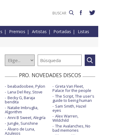
es
Premios
Artistas
Portadas
Listas
PRO. NOVEDADES DISCOS
beabadoobee, Pylon
Greta Van Fleet,
Palace for the people
Lana Del Rey, Stove
The Script, The user's
Becky G, Baraja
guide to being human
bendita
Sam Smith, Hazel
Natalie Imbruglia,
eyes
Algorithm
Alex Warren,
Anni B Sweet, Alegría
Wildchild
Jungle, Sunshine
The Avalanches, No
Álvaro de Luna,
bad memories
Azulejos