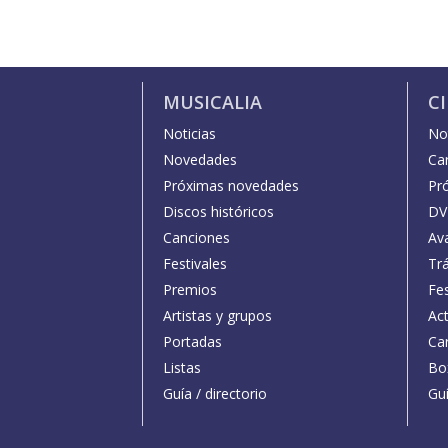
MUSICALIA
C
Noticias
Not
Novedades
Car
Próximas novedades
Pr
Discos históricos
DV
Canciones
Av
Festivales
Trá
Premios
Fe
Artistas y grupos
Act
Portadas
Car
Listas
Bo
Guía / directorio
Guí