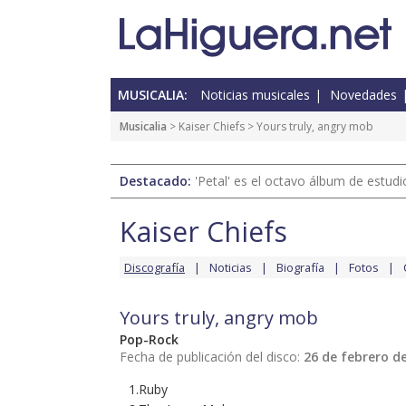
MUSICALIA:
Noticias musicales
Novedades
Musicalia
>
Kaiser Chiefs
> Yours truly, angry mob
Destacado:
'Petal' es el octavo álbum de estud
Kaiser Chiefs
Discografía
Noticias
Biografía
Fotos
Yours truly, angry mob
Pop-Rock
Fecha de publicación del disco:
26 de febrero d
1.Ruby