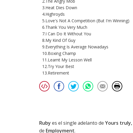
2.The Angry Mob
3.Heat Dies Down
4.Highroyds
5.Love's Not A Competition (But I'm Winning)
6.Thank You Very Much
7.I Can Do It Without You
8.My Kind Of Guy
9.Everything Is Average Nowadays
10.Boxing Champ
11.Learnt My Lesson Well
12.Try Your Best
13.Retirement
Ruby
es el single adelanto de
Yours truly
de
Employment
.