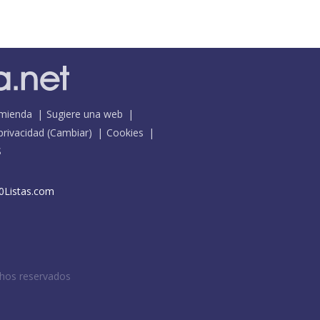
mienda
Sugiere una web
 privacidad
(
Cambiar
)
Cookies
S
0Listas.com
chos reservados