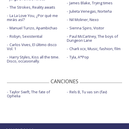
James Blake, Trying times
The Strokes, Reality awaits
Julieta Venegas, Norteña
La La Love You, ¿Por qué me
miráis así?
Nil Moliner, Nexo
Manuel Turizo, Apambichao
Sienna Spiro, Visitor
Robyn, Sexistential
Paul McCartney, The boys of
Dungeon Lane
Carlos Vives, El último disco
Vol. 1
Charli xcx, Music, fashion, film
Harry Styles, Kiss all the time.
Tyla, A*Pop
Disco, occasionally.
CANCIONES
Taylor Swift, The fate of
Rels B, Tu vas sin (fav)
Ophelia