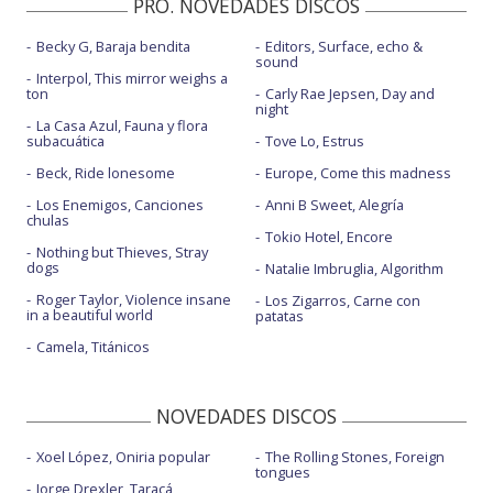
PRO. NOVEDADES DISCOS
Becky G, Baraja bendita
Editors, Surface, echo &
sound
Interpol, This mirror weighs a
ton
Carly Rae Jepsen, Day and
night
La Casa Azul, Fauna y flora
subacuática
Tove Lo, Estrus
Beck, Ride lonesome
Europe, Come this madness
Los Enemigos, Canciones
Anni B Sweet, Alegría
chulas
Tokio Hotel, Encore
Nothing but Thieves, Stray
dogs
Natalie Imbruglia, Algorithm
Roger Taylor, Violence insane
Los Zigarros, Carne con
in a beautiful world
patatas
Camela, Titánicos
NOVEDADES DISCOS
Xoel López, Oniria popular
The Rolling Stones, Foreign
tongues
Jorge Drexler, Taracá