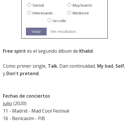
Genial
Muy bueno
Interesante
Mediocre
Un rollo
Votar
Ver resultados
Free spirit
es el segundo álbum de
Khalid
.
Como primer single,
Talk
. Dan continuidad,
My bad
,
Self
,
y
Don't pretend
.
Fechas de conciertos
julio
(2020)
11 - Madrid -
Mad Cool Festival
16 - Benicasim -
FIB