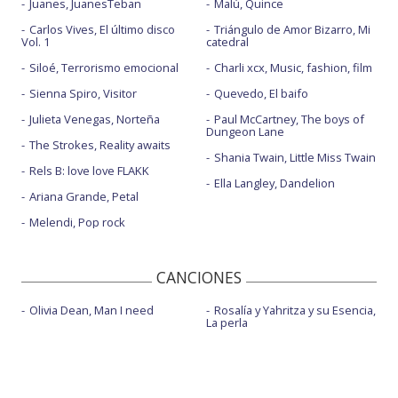
Juanes, JuanesTeban
Malú, Quince
Carlos Vives, El último disco
Triángulo de Amor Bizarro, Mi
Vol. 1
catedral
Siloé, Terrorismo emocional
Charli xcx, Music, fashion, film
Sienna Spiro, Visitor
Quevedo, El baifo
Julieta Venegas, Norteña
Paul McCartney, The boys of
Dungeon Lane
The Strokes, Reality awaits
Shania Twain, Little Miss Twain
Rels B: love love FLAKK
Ella Langley, Dandelion
Ariana Grande, Petal
Melendi, Pop rock
CANCIONES
Olivia Dean, Man I need
Rosalía y Yahritza y su Esencia,
La perla