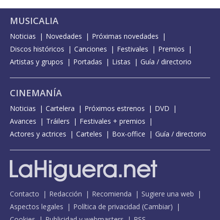
MUSICALIA
Noticias
Novedades
Próximas novedades
Discos históricos
Canciones
Festivales
Premios
Artistas y grupos
Portadas
Listas
Guía / directorio
CINEMANÍA
Noticias
Cartelera
Próximos estrenos
DVD
Avances
Tráilers
Festivales + premios
Actores y actrices
Carteles
Box-office
Guía / directorio
Contacto
Redacción
Recomienda
Sugiere una web
Aspectos legales
Política de privacidad
(
Cambiar
)
Cookies
Publicidad y webmasters
RSS