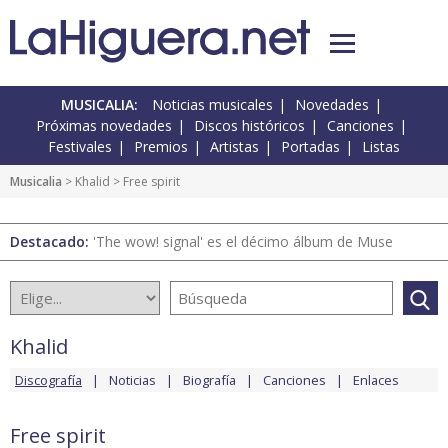
MUSICALIA:
Noticias musicales
Novedades
Próximas novedades
Discos históricos
Canciones
Festivales
Premios
Artistas
Portadas
Listas
Musicalia
>
Khalid
> Free spirit
Destacado:
'The wow! signal' es el décimo álbum de Muse
Khalid
Discografía
Noticias
Biografía
Canciones
Enlaces
Free spirit