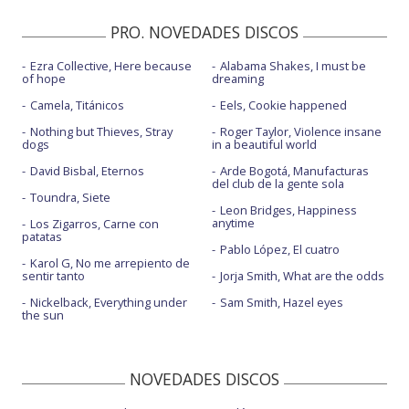
PRO. NOVEDADES DISCOS
Ezra Collective, Here because
Alabama Shakes, I must be
of hope
dreaming
Camela, Titánicos
Eels, Cookie happened
Nothing but Thieves, Stray
Roger Taylor, Violence insane
dogs
in a beautiful world
David Bisbal, Eternos
Arde Bogotá, Manufacturas
del club de la gente sola
Toundra, Siete
Leon Bridges, Happiness
anytime
Los Zigarros, Carne con
patatas
Pablo López, El cuatro
Karol G, No me arrepiento de
sentir tanto
Jorja Smith, What are the odds
Nickelback, Everything under
Sam Smith, Hazel eyes
the sun
NOVEDADES DISCOS