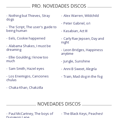
PRO. NOVEDADES DISCOS
Nothing but Thieves, Stray
Alex Warren, Wildchild
dogs
Peter Gabriel, o/i
The Script, The user's guide to
being human
Kasabian, Act III
Eels, Cookie happened
Carly Rae Jepsen, Day and
night
Alabama Shakes, I must be
dreaming
Leon Bridges, Happiness
anytime
Ellie Goulding, I know too
much
Jungle, Sunshine
Sam Smith, Hazel eyes
Anni B Sweet, Alegría
Los Enemigos, Canciones
Train, Mad dog in the fog
chulas
Chaka Khan, Chakzilla
NOVEDADES DISCOS
Paul McCartney, The boys of
The Black Keys, Peaches!
Dungeon Lane