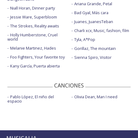
Ariana Grande, Petal
Niall Horan, Dinner party
Bad Gyal, Más cara
Jessie Ware, Superbloom
Juanes, JuanesTeban
The Strokes, Reality awaits
Charli xcx, Music, fashion, film
Holly Humberstone, Cruel
world
Tyla, A*Pop
Melanie Martinez, Hades
Gorillaz, The mountain
Foo Fighters, Your favorite toy
Sienna Spiro, Visitor
Kany García, Puerta abierta
CANCIONES
Pablo López, El niño del
Olivia Dean, Man I need
espacio